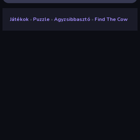
Játékok
Puzzle
Agyzsibbasztó
Find The Cow
»
»
»
Find The Cow
Fejlesztő
蓝蓝
Értékelés
9,0
(
az elmúlt 6 hónap alapján
)
Megjelent
2026. május
Utolsó frissítés
2026. június
Játékmotor
Cocos
Platformok
Böngésző (asztali számítógép,
mobil, tablet), CrazyGames
alkalmazás (iOS, Android)
Tájolás
Portré