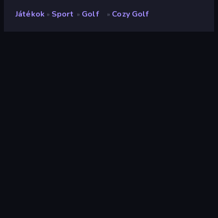
Játékok
Sport
Golf
Cozy Golf
»
»
»
Cozy Golf
Fejlesztő
supernice.games
Értékelés
8,7
(
az elmúlt 6 hónap alapján
)
Megjelent
2025. október
Utolsó frissítés
2025. október
Játékmotor
HTML5
Platformok
Böngésző (asztali számítógép,
mobil, tablet), CrazyGames
alkalmazás (iOS, Android)
Tájolás
Fekvő / Álló
Sport
117
5-minute fun
24
3D
850