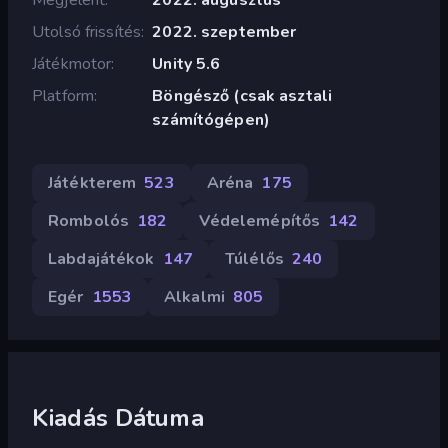
Utolsó frissítés
2022. szeptember
Játékmotor
Unity 5.6
Platform
Böngésző (csak asztali
számítógépen)
Játékterem
523
Aréna
175
Rombolós
182
Védelemépítős
142
Labdajátékok
147
Túlélős
240
Egér
1553
Alkalmi
805
Kiadás Dátuma