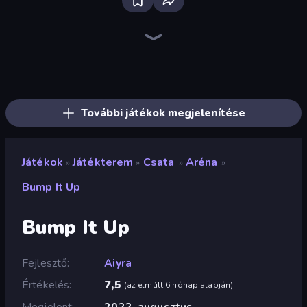
Bloxd.io
Ragdoll Archers
EvoWars.io
Piece of Cake: Merge and Bake
Veck.io
Traffic Rider
Racing Limits
Mahjongg Solitaire
Screw Out: Bolts and Nuts
Words of Wonders
Piles of Mahjong
Designville: Merge & Design
Space Waves
Miniblox
SkillWarz
Stickman Clash
Fortzone Battle Royale
Arrow Escape
További játékok megjelenítése
Játékok
Játékterem
Csata
Aréna
»
»
»
»
Bump It Up
Bump It Up
Fejlesztő
Aiyra
Értékelés
7,5
(
az elmúlt 6 hónap alapján
)
Megjelent
2022. augusztus