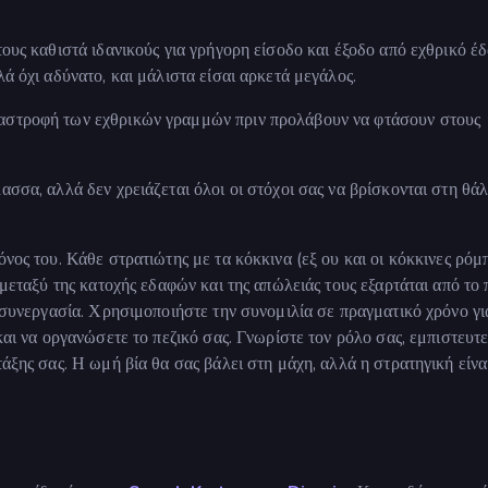
ους καθιστά ιδανικούς για γρήγορη είσοδο και έξοδο από εχθρικό έδ
ά όχι αδύνατο, και μάλιστα είσαι αρκετά μεγάλος.
ταστροφή των εχθρικών γραμμών πριν προλάβουν να φτάσουν στους
ασσα, αλλά δεν χρειάζεται όλοι οι στόχοι σας να βρίσκονται στη θά
νος του. Κάθε στρατιώτης με τα κόκκινα (εξ ου και οι κόκκινες ρόμ
ά μεταξύ της κατοχής εδαφών και της απώλειάς τους εξαρτάται από το
η συνεργασία. Χρησιμοποιήστε την συνομιλία σε πραγματικό χρόνο γι
και να οργανώσετε το πεζικό σας. Γνωρίστε τον ρόλο σας, εμπιστευτε
τάξης σας. Η ωμή βία θα σας βάλει στη μάχη, αλλά η στρατηγική είνα