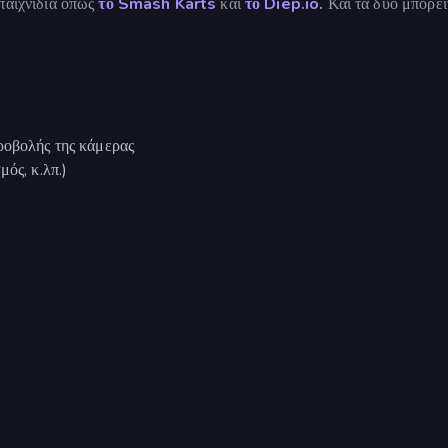
παιχνίδια όπως
το Smash Karts
και
το Diep.io.
Και τα δύο μπορεί
ροβολής της κάμερας
ός, κ.λπ.)