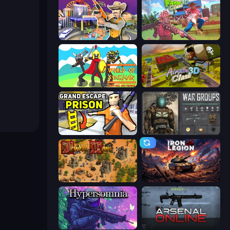
Casino Robbery
Farm Clash 3D
World of Stickman Classic RTS
Airport Clash 3D
Grand Escape: Prison
War Groups
Feudal Wars
Iron Legion
Hypersomnia
Arsenal Online