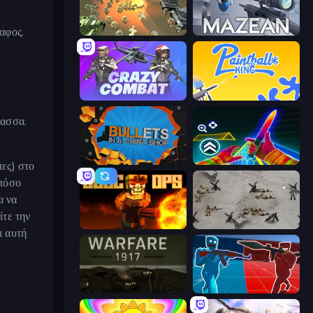
αφος.
WW1 Battle Simulator
Mazean
Crazy Combat
Paintball King
λασσα.
BULLets in a China Shop
Surf GO Parkour
πες) στο
 πόσο
α να
ίτε την
BLOCOPS
Warfare 1944
ι αυτή
Warfare 1917
Battle of the Soldiers: Red vs Blue