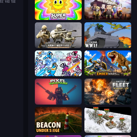
τε να τα
SuperTrip.Land
Simple Sandbox 3
Army Warfare
Stickman WW2
Space Wars Battleground
EmberWars.io
Pixel Warfare
Battle Fleet World
Beacon Under Siege
1941 Frozen Front