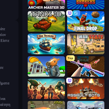
Archer Master 3D: Castle Defense
War Brokers
μάτε
Tanks 3D
Final Drop
τίον
 Είστε
One Treasure
War State IO: Conquer Battles
Top
 σε
Bank Robbery 3
KS Z
τήματα
Horde Crusher
Assault Bots
ίναι
ραίτητη