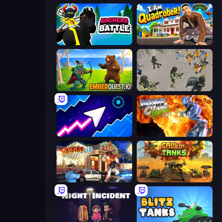
Archers Battle
I Am Quadrober!
EmberQuest.io
Battle Simulator: Prison & Police
Space Waves
Moon Clash Heroes
Vegas Clash 3D
Call of Tanks