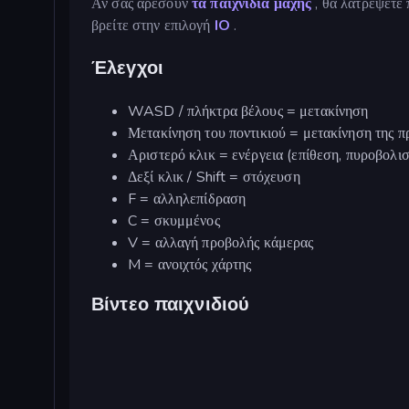
Αν σας αρέσουν
τα παιχνίδια μάχης
, θα λατρέψετε 
βρείτε στην επιλογή
IO
.
Έλεγχοι
WASD / πλήκτρα βέλους = μετακίνηση
Μετακίνηση του ποντικιού = μετακίνηση της π
Αριστερό κλικ = ενέργεια (επίθεση, πυροβολισμ
Δεξί κλικ / Shift = στόχευση
F = αλληλεπίδραση
C = σκυμμένος
V = αλλαγή προβολής κάμερας
M = ανοιχτός χάρτης
Βίντεο παιχνιδιού