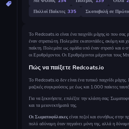
Με Φίλους
154
Πόλεμος
139
Όπλα
Πολλοί Παίκτες
335
Σκοποβολή σε Πρώτ
Το Redcoats.io είναι ένα παιχνίδι μάχης io που σας
έναν στρατιώτη. Πολεμάτε εκατοντάδες, ακόμη και χιλ
παίκτη. Πολεμάτε ως ομάδα υπό έναν στρατό και ο στ
οι Ερυθρόχοντοι. Οι Ερυθρόχοντοι μάχονται τους Μπ
Πώς να παίξετε Redcoats.io
Το Redcoats.io δεν είναι ένα τυπικό παιχνίδι μάχης
μαζικές συγκρούσεις με έως και 1.000 παίκτες ταυτ
Για να ξεκινήσετε, επιλέξτε την κλάση σας: Σωματοφ
και τα μειονεκτήματά της.
Οι Σωματοφύλακες
είναι πεζοί και συνήθως στην π
πολύ αδύναμη όταν πηγαίνει μόνη της, αλλά η δύναμη 