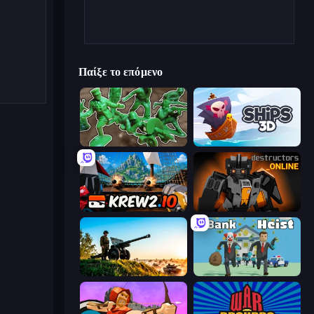
Παίξε το επόμενο
Soldiers - Capture and Control!
Ships 3D
Krew.io
Destructors Online
Artillery Vs Tanks
Bank Heist