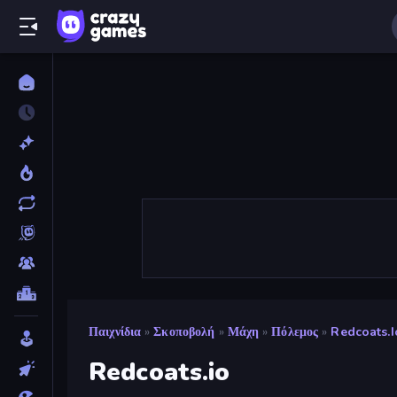
Παιχνίδια
»
Σκοποβολή
»
Μάχη
»
Πόλεμος
»
Redcoats.i
Redcoats.io