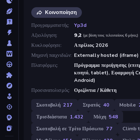
Κοινοποίηση
Προγραμματιστής
Yp3d
Αξιολόγηση
9,2
(
με βάση τους τελευταίους 6 μήνες
)
Κυκλοφόρησε
Απρίλιος 2026
Μηχανή παιχνιδιών
Externally hosted (iframe)
Πλατφόρμες
Πρόγραμμα περιήγησης (επιτρ
κινητό, tablet), Εφαρμογή 
Android)
Προσανατολισμός
Οριζόντια / Κάθετη
Σκοποβολή
217
Στρατός
40
Mobile
Τρισδιάστατα
1.432
Μάχη
548
Σκοποβολή σε Τρίτο Πρόσωπο
77
Climb 