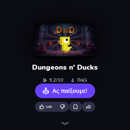
Dungeons n' Ducks
9,2/10
Παζλ
Ας παίξουμε!
143