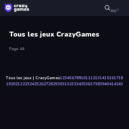
Tous les jeux CrazyGames
Page 44
Tous les jeux | CrazyGames
1
2
3
4
5
6
7
8
9
10
11
12
13
14
15
16
17
18
19
20
21
22
23
24
25
26
27
28
29
30
31
32
33
34
35
36
37
38
39
40
41
42
43