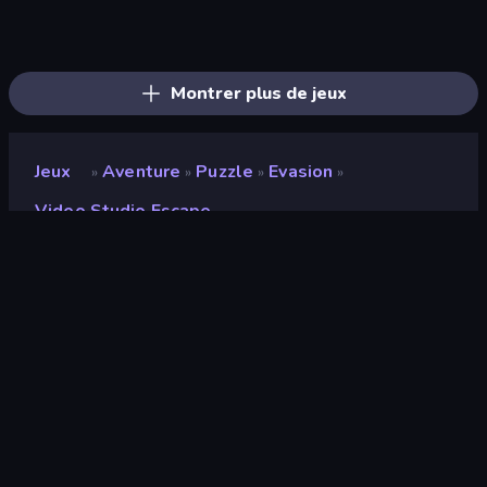
Elevator Room Escape
Game Cafe Escape
Machine Room Escape
Paint Room Escape
Space Museum Escape
Mirror Room Escape
Puzzle Room Escape
Design House Escape
Vault Room Escape
House Escape: Office
Bathroom Escape
The White Room
Kitchen Escape
Escape or Die 4
The White Room 5
The White Room 2
The White Room 3
Escape or Die
Montrer plus de jeux
Jeux
Aventure
Puzzle
Evasion
»
»
»
»
Video Studio Escape
Video Studio Escape
Développeur
masasgames
Note
8,7
(
sur les 6 derniers mois
)
Date de sortie
juillet 2022
Moteur de jeu
Unity 2021
Plateformes
Navigateur (ordinateur de bureau,