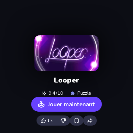
Looper
9,4/10
Puzzle
Jouer maintenant
1 k