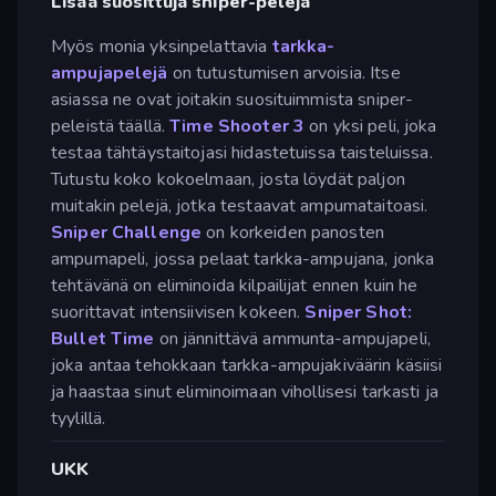
Lisää suosittuja sniper-pelejä
Myös monia yksinpelattavia
tarkka-
ampujapelejä
on tutustumisen arvoisia. Itse
asiassa ne ovat joitakin suosituimmista sniper-
peleistä täällä.
Time Shooter 3
on yksi peli, joka
testaa tähtäystaitojasi hidastetuissa taisteluissa.
Tutustu koko kokoelmaan, josta löydät paljon
muitakin pelejä, jotka testaavat ampumataitoasi.
Sniper Challenge
on korkeiden panosten
ampumapeli, jossa pelaat tarkka-ampujana, jonka
tehtävänä on eliminoida kilpailijat ennen kuin he
suorittavat intensiivisen kokeen.
Sniper Shot:
Bullet Time
on jännittävä ammunta-ampujapeli,
joka antaa tehokkaan tarkka-ampujakiväärin käsiisi
ja haastaa sinut eliminoimaan vihollisesi tarkasti ja
tyylillä.
UKK