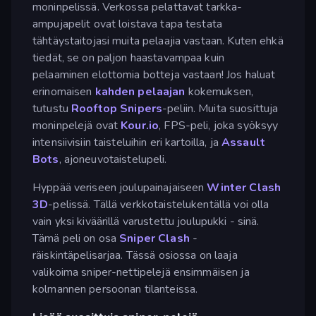
moninpelissä. Verkossa pelattavat tarkka-
ampujapelit ovat loistava tapa testata
tähtäystaitojasi muita pelaajia vastaan. Kuten ehkä
tiedät, se on paljon haastavampaa kuin
pelaaminen elottomia botteja vastaan! Jos haluat
erinomaisen
kahden pelaajan
kokemuksen,
tutustu
Rooftop Snipers
-peliin. Muita suosittuja
moninpelejä ovat
Kour.io
, FPS-peli, joka syöksyy
intensiivisiin taisteluihin eri kartoilla, ja
Assault
Bots
, ajoneuvotaistelupeli.
Hyppää veriseen joulupainajaiseen
Winter Clash
3D
-pelissä. Tällä verkkotaistelukentällä voi olla
vain yksi kiväärillä varustettu joulupukki - sinä.
Tämä peli on osa
Sniper Clash
-
räiskintäpelisarjaa. Tässä osiossa on laaja
valikoima sniper-nettipelejä ensimmäisen ja
kolmannen persoonan tilanteissa.