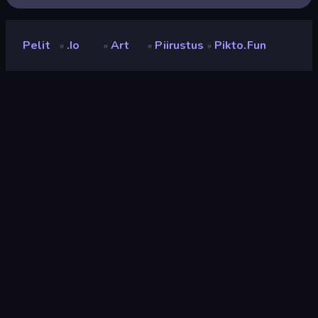
Pelit
.io
Art
Piirustus
Pikto.fun
»
»
»
»
Pikto.fun
Kehittäjä
Solarweb
Luokitus
9,0
(
viimeisten 6 kuukauden perusteella
)
Julkaistu
toukokuu 2026
Viimeksi päivitetty
toukokuu 2026
Pelimoottori
Externally hosted (iframe)
Alustat
Selain (tietokone, mobiili,
tabletti), CrazyGames-
sovellus (iOS, Android)
Suunta
Pystykuva