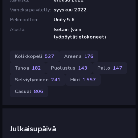
Viimeksi päivitetty
syyskuu 2022
Pelimoottori
Unity 5.6
Alusta
Selain (vain
työpöytätietokoneet)
Kolikkopeli
527
Areena
176
Tuhoa
182
Puolustus
143
Pallo
147
Selviytyminen
241
Hiiri
1 557
Casual
806
Julkaisupäivä