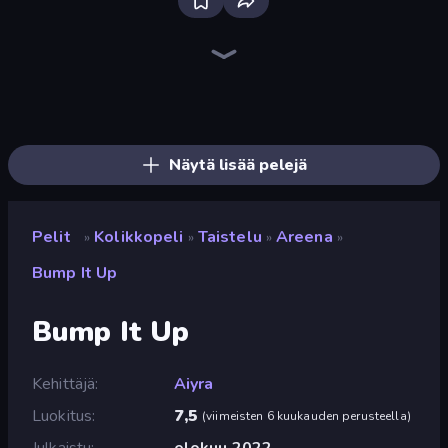
Bloxd.io
Ragdoll Archers
EvoWars.io
Veck.io
Piece of Cake: Merge and Bake
Racing Limits
Traffic Rider
Mahjongg Solitaire
Screw Out: Bolts and Nuts
Words of Wonders
Piles of Mahjong
Designville: Merge & Design
Miniblox
Space Waves
Stickman Clash
SkillWarz
Fortzone Battle Royale
Arrow Escape
Näytä lisää pelejä
Pelit
Kolikkopeli
Taistelu
Areena
»
»
»
»
Bump It Up
Bump It Up
Kehittäjä
Aiyra
Luokitus
7,5
(
viimeisten 6 kuukauden perusteella
)
Julkaistu
elokuu 2022