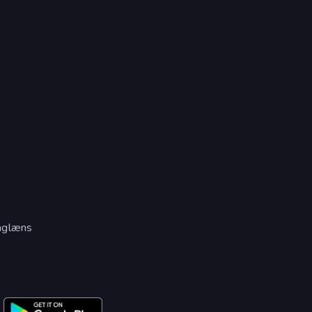
aglæns