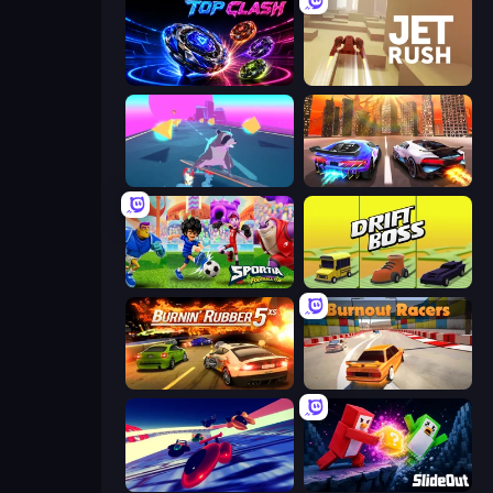
Top Clash
Jet Rush
Tanuki Sunset
Night City Racing
Sportia Football Cup
Drift Boss
Burnin' Rubber 5 XS
Burnout Racers
Hyperspace Racers 3
Slide Out