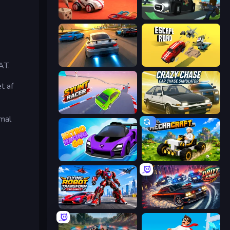
Tiny Cars
Escape Road 2
AT.
Asphalt Rush
Escape Road
t af
Stunt Racer
Crazy Chase - Car Chase Simulator
imal
Nitro Racing Go
Mechacraft.io
Flying Robot Transform Car Games
Drift King