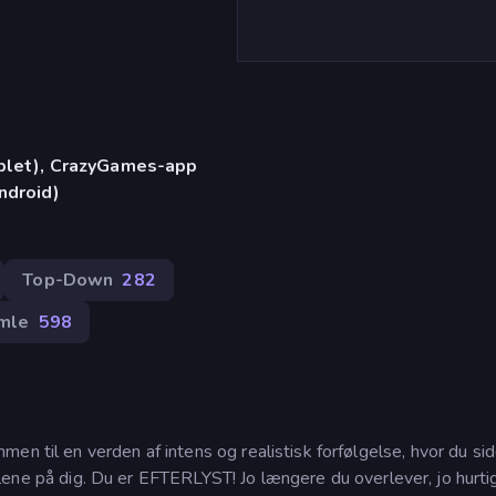
)
ablet), CrazyGames-app
ndroid)
Top-Down
282
mle
598
en til en verden af intens og realistisk forfølgelse, hvor du si
i hælene på dig. Du er EFTERLYST! Jo længere du overlever, jo hurt