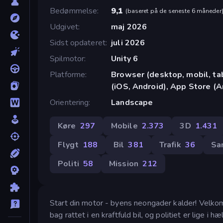
Bedømmelse
9,1
(
baseret på de seneste 6 måneder
Udgivet
maj 2026
Sidst opdateret
juli 2026
Spilmotor
Unity 6
Platforme
Browser (desktop, mobil, t
(iOS, Android), App Store (A
Orientering
Landscape
Køre
297
Mobile
2.373
3D
1.431
Flygt
188
Bil
381
Trafik
36
Sa
Politi
58
Mission
212
Start din motor - byens neongader kalder! Velkomm
bag rattet i en kraftfuld bil, og politiet er lige 