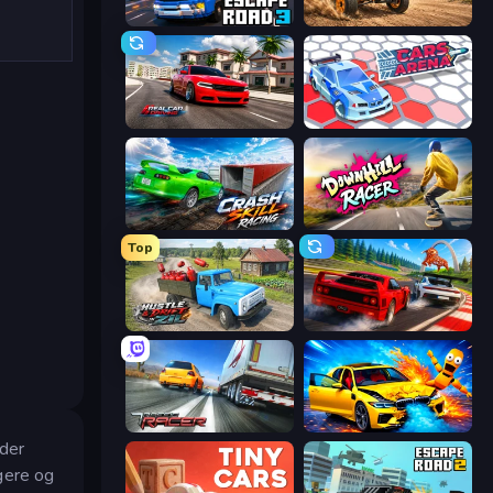
Escape Road 3
Deadly Rally
Real Car Driving
Cars Arena
Crash Skill Racing
Downhill Racer
Top
Hustle & Drift in ZIL
Racing: Online!
Traffic Racer
BMG: Ragdoll Playground
dder
igere og