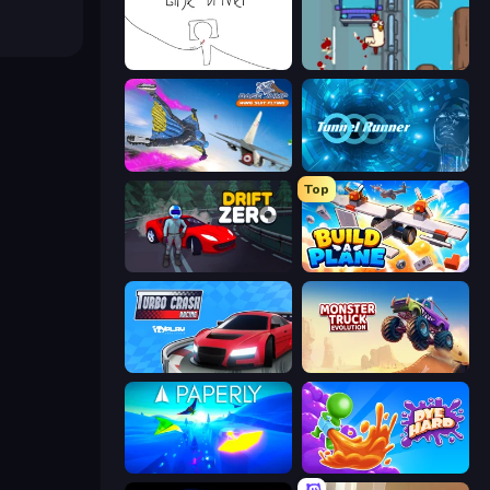
Line Driver
Go Chicken Go!
Base Jump Wing Suit Flying
Tunnel Runner
Top
Drift Zero
Build A Plane
Turbo Crash
Monster Truck Evolution
Paperly: Paper Plane Adventure
Dye Hard