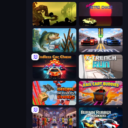
Badland
Super Retro Chase
Fishing Anomaly
Street Racer 2
Endless Hot Pursuit
X Trench Run
Drone Delivery Chaos
Rail Cart Buddies