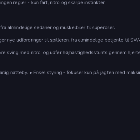
ngen regler - kun fart, nitro og skarpe instinkter.
ra almindelige sedaner og muskelbiler til superbiler.
ger nye udfordringer til spilleren, fra almindelige betjente til SW
nævre sving med nitro, og udfør højhastighedsstunts gennem hjerte
 farlig natteby. • Enkel styring - fokuser kun på jagten med maks