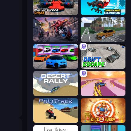
Ramp Car VS Police: CHASE
Office Chair Parkour
Road Rage
Obby: Car Crash Sandbox
Case Simulator: Cars
Drift Escape
Desert Rally
Sky Car Drift
PolyTrack
Kick the Buddy