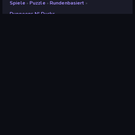
Spiele
Puzzle
Rundenbasiert
»
»
»
Dungeons N' Ducks
Dungeons n' Ducks
Entwickler
Long Story Short games
Bewertung
(
basierend auf den letzten 6
9,3
Monaten
)
Veröffentlicht
September 2024
Letzte Aktualisierung
September 2024
Spiel-Engine
HTML5
Plattformen
Browser (Desktop,
Mobilgerät, Tablet),
CrazyGames App (iOS,
Android)
Orientierung
Porträt