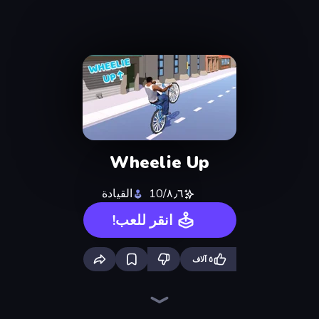
Wheelie Up
٨٫٦/10
القيادة
انقر للعب!
٥ آلاف