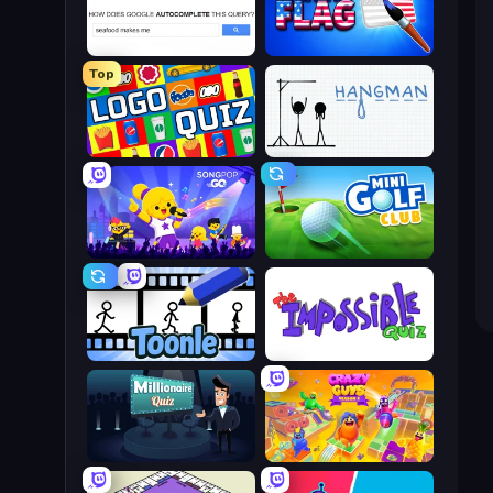
Google Feud
Paint the Flag
Top
Logo Quiz: Game World Trivia
Hangman
SongPop GO
Mini Golf Club
Toonle
The Impossible Quiz
Millionaire Quiz
Crazy Guys