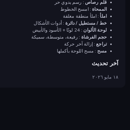
قلم رصاص
: رسم يدوي حر
الممحاة
: امسح الخطوط
املأ
: املأ منطقة مغلقة
خط / مستطيل / دائرة
: أدوات الأشكال
لوحة الألوان
: 24 لونًا + الأسود والأبيض
حجم الفرشاة
: رفيعة، متوسطة، سميكة
تراجع
: إزالة آخر حركة
مسح
: مسح اللوحة بأكملها
آخر تحديث
١٨ مايو ٢٠٢٦