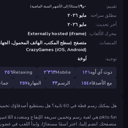
تقييم
٩٫٠
(
استنادًا إلى الأشهر الستة الماضية
)
مطلق سراحه
مايو ٢٠٢٦
آخر تحديث
مايو ٢٠٢٦
محرك الألعاب
Externally hosted (iframe)
المنصات
متصفح (سطح المكتب، الهاتف المحمول، الجهاز
CrazyGames (iOS, Android)
توجيه
لَوحَة
دوت آي أوه
١٢١
Mobile
٢٬٣٦٣
Relaxing
٢٥٦
مع الأصدقاء
١٥٤
الرسم
٣٣
المهارة
٢٥٧
جماع
هل يمكنك رسم قطة في 60 ثانية؟ هل يستطيع أصدقاؤك تخمينها؟
pikto.fun هي لعبة رسم وتخمين سريعة الإيقاع ومتعددة الل
متصفحك. انضم إلينا، اختر اسمًا مستعارًا، وابدأ اللعب في غضون 