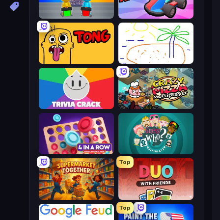
Guess Their Answer
Smash Karts
Tong
Skribbl.io
Trivia Crack
Crazy Pizza Multiplayer
Connect 4 Online Multiplayer
Guess Who Online
Top
Supermarket Together
DUO With Friends
Top