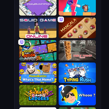
PolyBusiness (Unofficial Monopoly)
Boom Slingers ReBoom
Squid Game Online
Mancala Classic
Escape From Prison Multiplayer
Table Tower Online
MemeBattle: What's That Meme?
Typing Rush
Snakes and Ladders
Whooo?