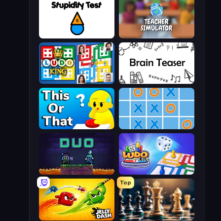
Stupidity Test
Teacher Simulator
Ludo King
Brain Teaser
ToT or Trivia
Tic Tac Toe Online
Duo
Ludo Club
Top
Jelly Dash
Chess Free