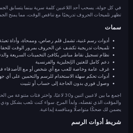
في كل جولة، يسحب أحد اللاعبين كلمة سرية بينما يتسابق الجم
تظهر تلميحات الحروف تدريجيًا مع تناقص الوقت، مما يمنح الجمي
سمات
أدوات رسم غنية، تشمل قلم رصاص، وممحاة، وأداة تعبئة الألوان، وأشكالًا، و24 لونًا، 
تلميحات تدريجية تكشف عن الحروف بمرور الوقت للحفاظ
نظام تسجيل نقاط مباشر يكافئ التخمينات السريعة والدق
دعم كامل للغتين الإنجليزية والفرنسية
غرف عامة وخاصة للعب مع أي شخص أو مع الأصدقاء ف
أدوات تحكم سهلة الاستخدام للرسم والتخمين على أي جه
وصول فوري بدون الحاجة إلى حساب أو تثبيت
اجمع ما بين لاعبين اثنين و30 لاعبًا، واختر 
يضمن لك ضحكًا متواصلًا ومنافسة إبداعية.
شريط أدوات الرسم