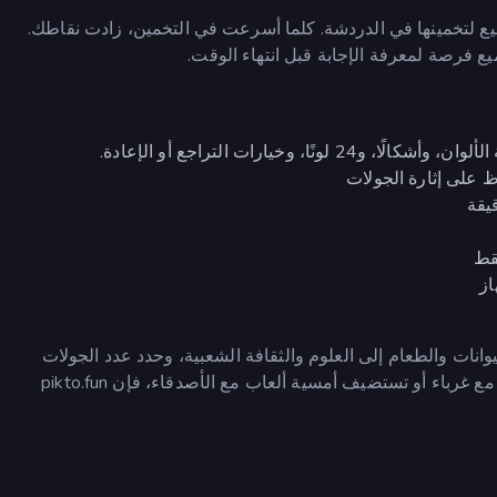
يع لتخمينها في الدردشة. كلما أسرعت في التخمين، زادت نقاطك.
ع فرصة لمعرفة الإجابة قبل انتهاء الوقت.
وخيارات التراجع أو الإعادة.
 على إثارة الجولات
يقة
قط
از
فئات متنوعة من الحيوانات والطعام إلى العلوم والثقافة الشعبية، وحدد عدد الجولات
والمؤقت الذي تفضله، وابدأ المرح. سواء كنت تلعب بشكل ودي مع غرباء أو تستضيف أمسية ألعاب مع الأصدقاء، فإن pikto.fun