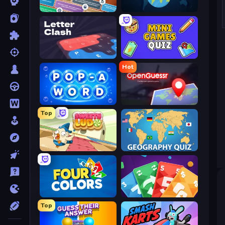
Trivia
WorldGuessr Free GeoGuessr
LetterClash
Mini Games Quiz
Hot
Pop-a-Word
OpenGuessr - Geo Guessing
Top
Sweety Ludo
Geography Quiz: Flags and Capitals
Four Colors
Foono Online Multiplayer
Top