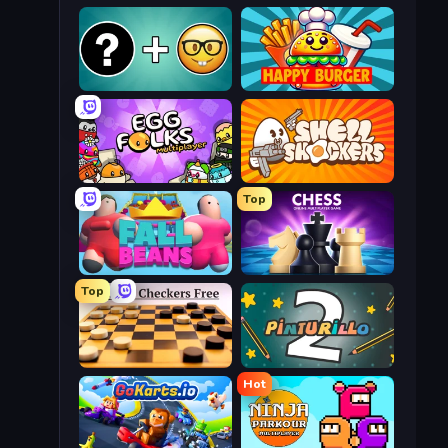
Emoji Guess Master!
Happy Burger
Egg Folks Multiplayer
Shell Shockers
Top
Fall Beans
Chess Online Multiplayer
Top
English Checkers Free
Pinturillo 2
Hot