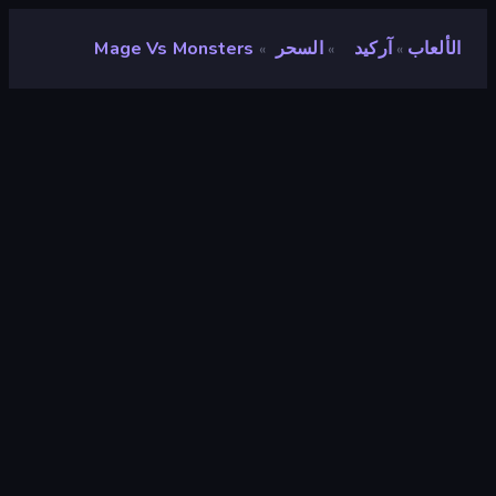
الألعاب
آركيد
السحر
Mage Vs Monsters
»
»
»
Mage vs Monsters
مطور
MYN Games
تقييم
٨٫٥
(
استنادًا إلى الأشهر الستة الماضية
)
مطلق سراحه
أغسطس ٢٠٢٤
محرك الألعاب
Unity 2022
المنصات
متصفح (سطح المكتب، الهاتف المحمول،
الجهاز اللوحي), تطبيق CrazyGames
(Android)
توجيه
منظر جمالي
آركيد
٥٢٧
Mobile
٢٬٣٥٧
المعركة
٣٨٠