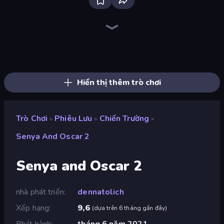
Heroes Assemble
Dig out of Prison
Legend of Hero
Magic World
Goddess Connect
Arcath Tales
Firestone – Idle Clicker Online RPG
AFK Dungeon: Idle Action RPG
Rise Hero
Knight Hero 2 Revenge Idle RPG
Knight Hero Adventure Idle RPG
Realm Traveler
Idle Saga
Chronicles of Slayer
Spirit Wars
Cup Heroes
Divine Clash
OneBit Adventure
Hiển thị thêm trò chơi
Trò Chơi
Phiêu Lưu
Chiến Trường
»
»
»
Senya And Oscar 2
Senya and Oscar 2
nhà phát triển
dennatolich
Xếp hạng
9,6
(
dựa trên 6 tháng gần đây
)
Phát hành
tháng 6 năm 2021