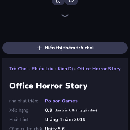
Bloxd.io
Ragdoll Archers
EvoWars.io
Piece of Cake: Merge and Bake
Veck.io
Racing Limits
Traffic Rider
Mahjongg Solitaire
Screw Out: Bolts and Nuts
Words of Wonders
Piles of Mahjong
Designville: Merge & Design
Miniblox
Space Waves
Stickman Clash
SkillWarz
Fortzone Battle Royale
Arrow Escape
Hiển thị thêm trò chơi
Trò Chơi
Phiêu Lưu
Kinh Dị
Office Horror Story
»
»
»
Office Horror Story
nhà phát triển
Poison Games
Xếp hạng
8,9
(
dựa trên 6 tháng gần đây
)
Phát hành
tháng 4 năm 2019
Công cụ trò chơi
Unity 5.6