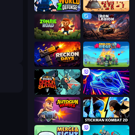
World Z Defense - Zombie Defense
Defender Idle 2
Zombie Road
Iron Legion
Reckon Days
Endless Siege
Tailed Demon Slayer
Stellar Swarm
Autogun Heroes
Stickman Kombat 2D