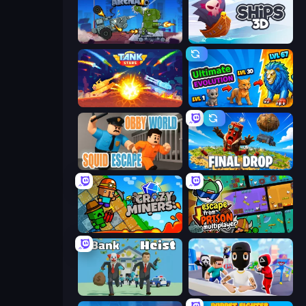
Tanks Arena io: Craft & Combat
Ships 3D
Tank Stars
Ultimate Evolution
Obby World: Squid Escape
Final Drop
Crazy Miners
Escape From Prison Multiplayer
Bank Heist
Mr. Dude: Online Multiverse Challenge