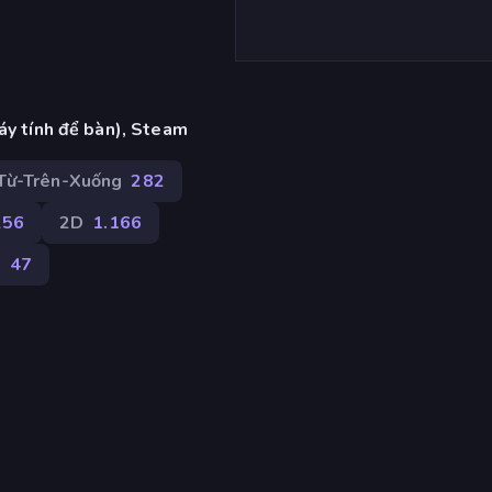
áy tính để bàn), Steam
Từ-Trên-Xuống
282
256
2D
1.166
o
47