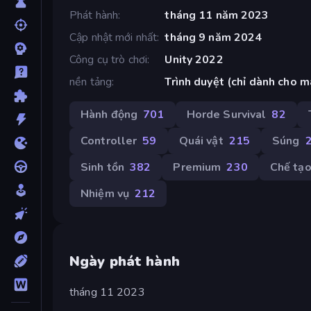
Phát hành
tháng 11 năm 2023
Cập nhật mới nhất
tháng 9 năm 2024
Công cụ trò chơi
Unity 2022
nền tảng
Trình duyệt (chỉ dành cho m
Hành động
701
Horde Survival
82
Controller
59
Quái vật
215
Súng
Sinh tồn
382
Premium
230
Chế tạ
Nhiệm vụ
212
Ngày phát hành
tháng 11 2023