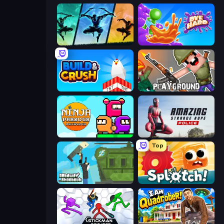
Shadow Ninja Revenge
Dye Hard
Build and Crush
Playground
Ninja Parkour Multiplayer
Amazing Strange Rope Police
Top
Getaway Shootout
Splotch!