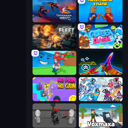
Stickman Rebirth
Puppet Fighter 2 Player
Battle Fleet World
Goober Dash
Escape Tsunami for Brainrots!
Surf GO Parkour
No Pain No Gain - Ragdoll Sandbox
Space Wars Battleground
Madness Project Nexus
Voxmaxa