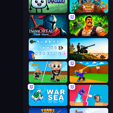
Merge & Fight
Epic Empire: Tower Defense
Immortal: Dark Slayer
Zombie Lab Escape
Bloons Tower Defense 3
Artillery Vs Tanks
Brainrot Arena Online
Throw a Lucky Block
War Sea
Boom Slingers ReBoom