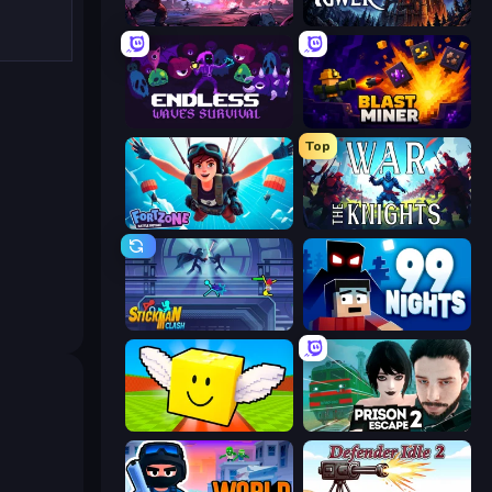
Grimdark Survivors
Evil Tower
Endless Waves Survival
Blast Miner
Top
Fortzone Battle Royale
War the Knights
Stickman Clash
99 Nights (Bloxd.io)
Lucky Brainrot Blocks Online
Prison Escape 2