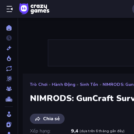
Trò Chơi
»
Hành Động
»
Sinh Tồn
»
NIMRODS: GunC
NIMRODS: GunCraft Sur
Chia sẻ
Xếp hạng
9,4
(
dựa trên 6 tháng gần đây
)