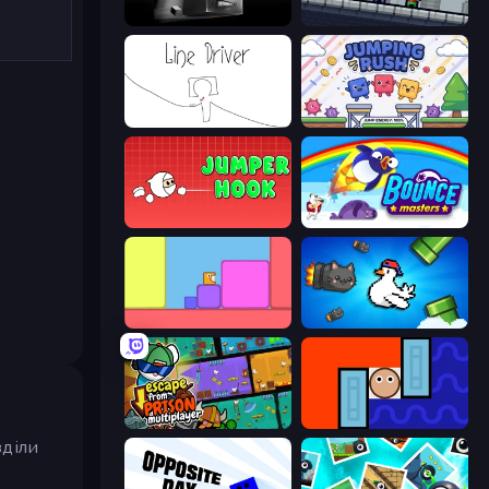
Sqube Darkness
Shatter Knight
Line Driver
Jumping Rush
Jumper Hook
Bouncemasters
Level EATEN!
Honk
Escape From Prison Multiplayer
Lava and Aqua
зділи