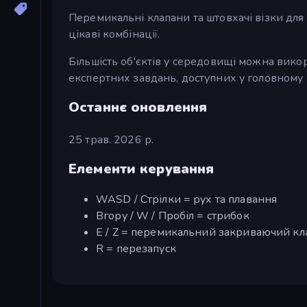
Перемикальні клапани та штовхачі візки для
цікаві комбінації.
Більшість об'єктів у середовищі можна вико
експертних завдань, доступних у головному
Останнє оновлення
25 трав. 2026 р.
Елементи керування
WASD / Стрілки = рух та плавання
Вгору / W / Пробіл = стрибок
E / Z = перемикальний закриваючий кл
R = перезапуск