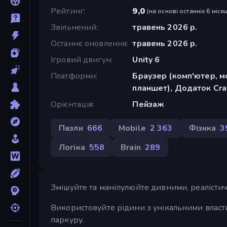
Рейтинг
9,0
(
на основі останніх 6 місяц
Звільнений
травень 2026 р.
Останнє оновлення
травень 2026 р.
Ігровий двигун
Unity 6
Платформи
Браузер (комп'ютер, м
планшет), Додаток Cra
Орієнтація
Пейзаж
Пазли
666
Mobile
2 363
Фізика
3
Логіка
558
Brain
289
Змішуйте та маніпулюйте дивними, реаліст
Використовуйте рідини з унікальними власт
паркуру.