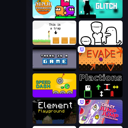
Ninja Parkour Multiplayer
Glitch
The Unfair Platformer
I Don't Even Know
There Is No Game
Evade
Speed Dash
Plactions
Element Playground
Crazy Jump Jump Multiplayer