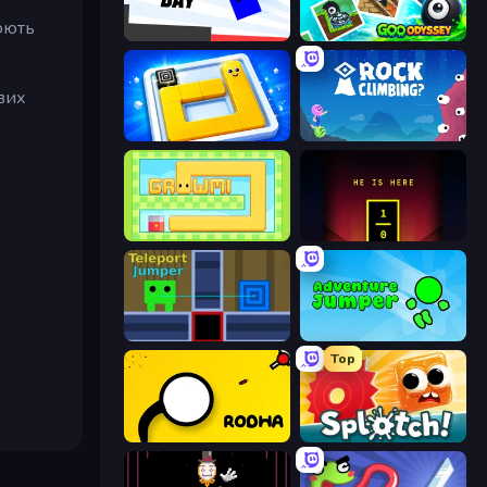
юють
Opposite Day
Goo Odyssey
вих
Ice Slide
Rock Climbing?
Growmi
He is Here
Teleport Jumper
Adventure Jumper
Top
Rodha
Splotch!