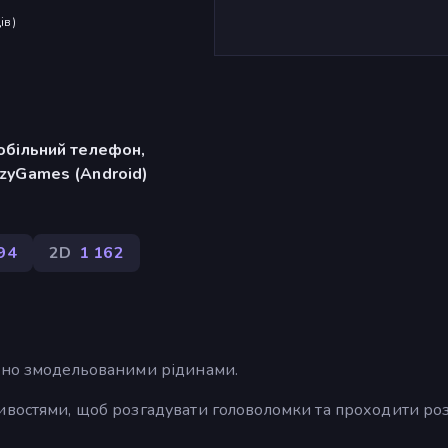
ів
)
обільний телефон,
zyGames (Android)
94
2D
1 162
ично змодельованими рідинами.
ивостями, щоб розгадувати головоломки та проходити ро