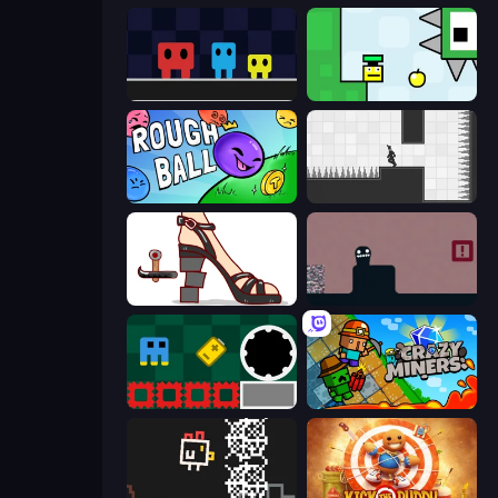
Big Tall Small
Appel
Rough Ball
Rotate
Kakato Otoshi
Life in the Static
Jump and Hover
Crazy Miners