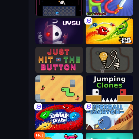
Just One Boss
Frogiddy
UVSU
Jelly Dash
Just Hit the Button
Light The Lamp
SSSPICY!
Jumping Clones
Liquid Swarm
Hyperball Tachyon
Hot