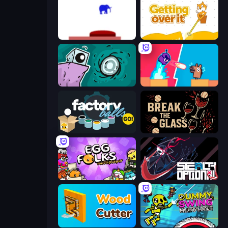
This Is The Only Level
Getting Over It
Tilo
Boom Slingers ReBoom
Factory Balls Go!
Break the Glass
Egg Folks Multiplayer
Stealth Optional
Wood Cutter - Saw
Crazy Dummy Swing Multiplayer