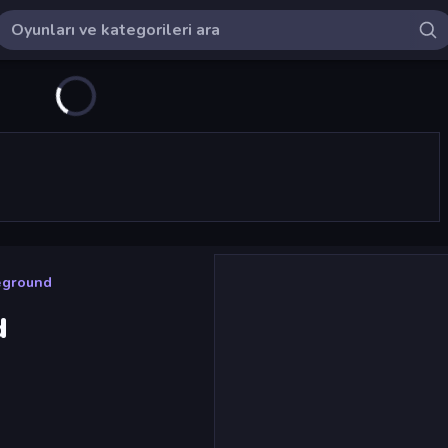
eground
d