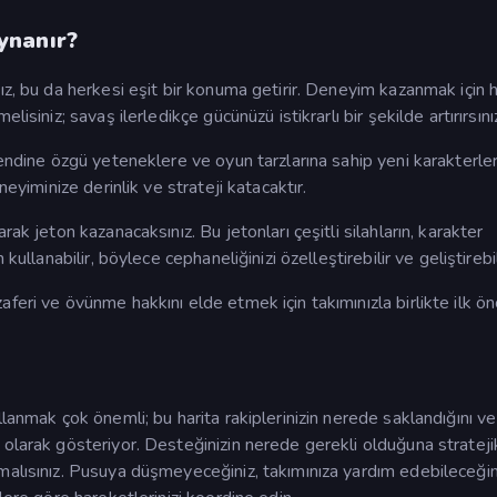
ynanır?
ız, bu da herkesi eşit bir konuma getirir. Deneyim kazanmak için 
isiniz; savaş ilerledikçe gücünüzü istikrarlı bir şekilde artırırsını
kendine özgü yeteneklere ve oyun tarzlarına sahip yeni karakterler
neyiminize derinlik ve strateji katacaktır.
ak jeton kazanacaksınız. Bu jetonları çeşitli silahların, karakter
ullanabilir, böylece cephaneliğinizi özelleştirebilir ve geliştirebili
feri ve övünme hakkını elde etmek için takımınızla birlikte ilk 
llanmak çok önemli; bu harita rakiplerinizin nerede saklandığını v
 olarak gösteriyor. Desteğinizin nerede gerekli olduğuna strateji
malısınız. Pusuya düşmeyeceğiniz, takımınıza yardım edebileceğin