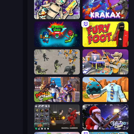
Cyberpunk: Corporation
Krakax
Zombie Space Episode 2
Fury Foot
Battle Simulator: Prison & Police
Casino Robbery
Ninja Clash Heroes
Serious Head 2
Last Play: Ragdoll Sandbox
Winter Clash 3D