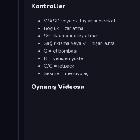
Kontroller
WASD veya ok tuşları = hareket
Boşluk = zar atma
Sol tıklama = ateş etme
Sağ tıklama veya V = nişan alma
G = el bombası
R = yeniden yükle
Q/C = jetpack
Sekme = menüyü aç
Oynanış Videosu