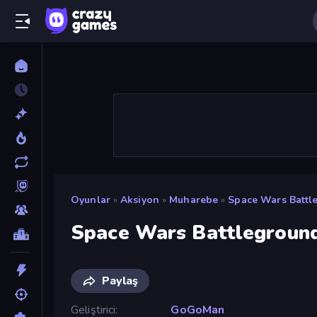
Oyunlar
»
Aksiyon
»
Muharebe
»
Space Wars Battl
Space Wars Battlegroun
Paylaş
Geliştirici
GoGoMan