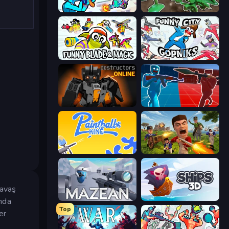
Gravity Arena Shooter
Soldiers - Capture and Control!
Funny Blade & Magic
Funny City: Gopniks
Destructors Online
Battle of the Soldiers: Red vs Blue
Paintball King
Redcoats.io
savaş
Mazean
Ships 3D
unda
Top
er