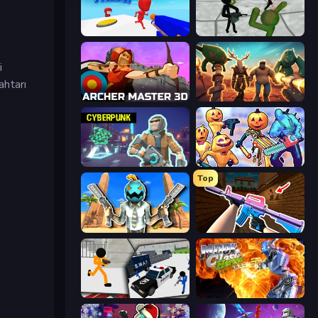
Push Them!
Stickman Zombie 3D
i
ahtarı
Archer Master 3D: Castle Defense
Horde Crusher
Cyberpunk: Resistance
Halloween Chainsaw Massacre
Top
Serious Head
KS Z
Stickman Prison: Counter Assault
Moon Clash Heroes