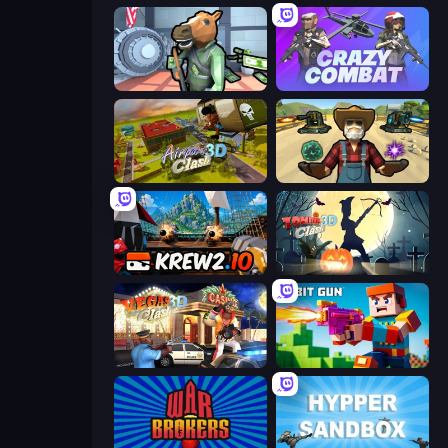
Bank Robbery
Crazy Combat
Airport Clash 3D
Guns and Magic
Krew.io
Zombie Clash 3D: Halloween
Vegas Clash 3D
Bit Gun.io