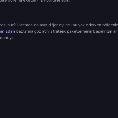
lere göre hareketlerinizi koordine edin.
orsunuz? Haritada dolaşıp diğer oyuncuları yok ederken bölgeniz
ımızdan
bazılarına göz atın; stratejik paketlemenin başarınızın an
deneyin.