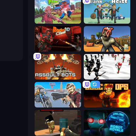
Farm Clash 3D
Bank Heist
Rocket Clash 3D
Zombie Arena
Assault Bots
Stickman Simulator: Final Battle
Shoot and Drive
BLOCOPS
Pixel Force
Online Robot Royale