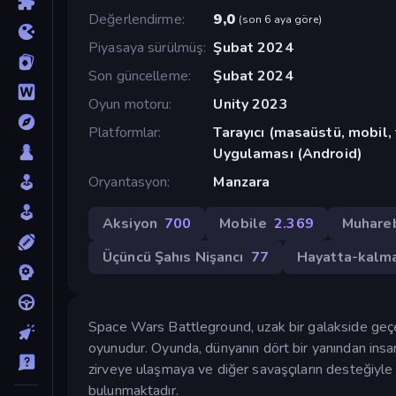
Değerlendirme
9,0
(
son 6 aya göre
)
Piyasaya sürülmüş
Şubat 2024
Son güncelleme
Şubat 2024
Oyun motoru
Unity 2023
Platformlar
Tarayıcı (masaüstü, mobil
Uygulaması (Android)
Oryantasyon
Manzara
Aksiyon
700
Mobile
2.369
Muhare
Üçüncü Şahıs Nişancı
77
Hayatta-kalm
Space Wars Battleground, uzak bir galakside geçen
oyunudur. Oyunda, dünyanın dört bir yanından insanl
zirveye ulaşmaya ve diğer savaşçıların desteğiyle g
bulunmaktadır.