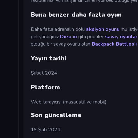
rakiplerinizi vurma şansınızın en yüksek olduğu yer
Buna benzer daha fazla oyun
Daha fazla adrenalin dolu
aksiyon oyunu
mu istiy
geliştirdiğiniz
Diep.io
gibi popüler
savaş oyunlar
olduğu bir savaş oyunu olan
Backpack Battles'ı
Yayın tarihi
Şubat 2024
Platform
Web tarayıcısı (masaüstü ve mobil)
Son güncelleme
19 Şub 2024