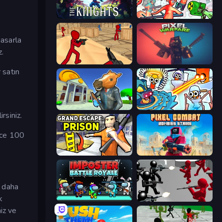
War the Knights
Funny Shooter 2
hasarla
z.
Stickman Counter Terror Strike
Pixel Warfare
 satın
Bank Robbery 3
Toilets Worms Shooter
rsiniz.
önce 100
Grand Escape: Prison
Pixel Combat: Zombies Strike
e daha
k
Imposter Battle Royale
Battle Simulator: Counter Stickman
iz ve