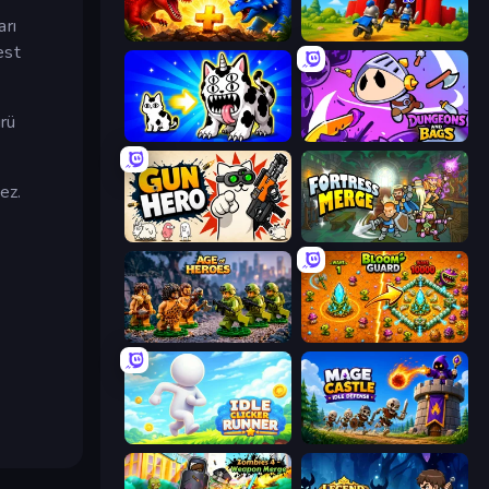
arı
Jurassic Merge: Dino Evolution
TimeWarriors
est
ürü
Strange Cats
Dungeons and Bags
ez.
Gun Hero: Cat Survival
Fortress Merge
Age of Heroes
BloomGuard
Idle Clicker Runner
Mage Castle Idle Defense