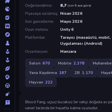
Değerlendirme
8,7
(
son 6 aya göre
)
Piyasaya sürülmüş
Nisan 2026
Son güncelleme
Mayıs 2026
Oyun motoru
Unity 6
Platformlar
Tarayıcı (masaüstü, mobil
Uygulaması (Android)
Oryantasyon
Manzara
Salon
670
Mobile
2.378
Muharebe
Yana Kaydırma
187
2B
1.170
Haya
Hayvan
222
Blood Fang, uçsuz bucaksız bir vahşi doğada av peşi
sanat tarzında bir hayatta kalma oyunudur.