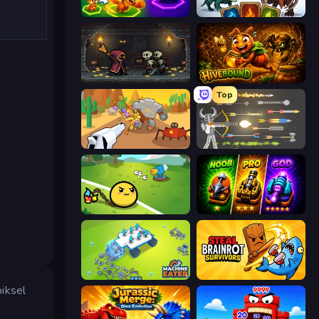
Merge Team Tactics
Dark Stones: Card Battle RPG
Lost Dungeon
Hivebound
Top
Idle Gun Survivor
Ragdoll Archers
Monster Mixer Idle
Merge Survival
Machine Eater
Steal Brainrot Survivors
piksel