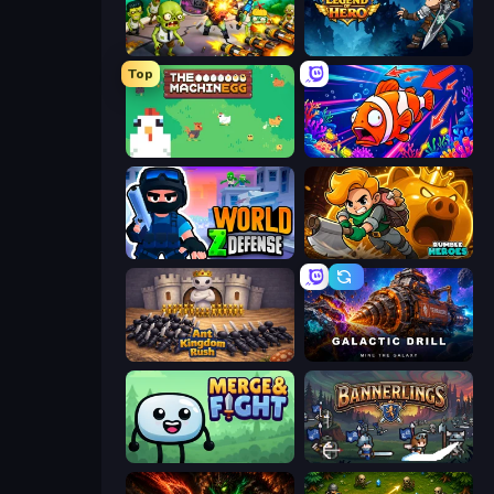
Zombies 4 Weapon Merge
Legend of Hero
Top
The MachinEGG
Fish Catch Idle
World Z Defense - Zombie Defense
Rumble Heroes
Ant Kingdom Rush
Galactic Drill
Merge & Fight
Bannerlings