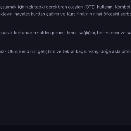
 parçalamak için hızlı tepki gerektiren olayları (QTE) kullanın. Kombol
kleyin, hayalet kurtları çağırın ve Kurt Kralı'nın nihai öfkesini serb
k kurtunuzun saldırı gücünü, hızını, sağlığını, becerilerini ve s
z? Ölün, kendinizi geliştirin ve tekrar kaçın. Vahşi doğa asla bitm