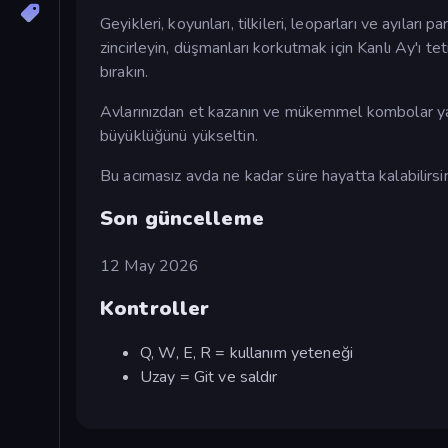
Geyikleri, koyunları, tilkileri, leoparları ve ayıları
zincirleyin, düşmanları korkutmak için Kanlı Ay'ı teti
bırakın.
Avlarınızdan et kazanın ve mükemmel kombolar yapara
büyüklüğünü yükseltin.
Bu acımasız avda ne kadar süre hayatta kalabilirsini
Son güncelleme
12 May 2026
Kontroller
Q, W, E, R = kullanım yeteneği
Uzay = Git ve saldır