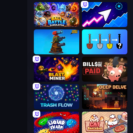
Ball Battle Simulator
Space Waves
Furry Road
Merge Tools - Merge and Dig
Blast Miner
Bills Must Be Paid
Trash Flow
Deep Delve