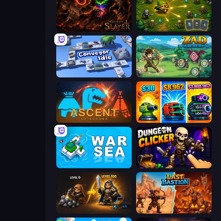
Chronicles of Slayer
Tiny Ranger
Conveyor Idle
Zad Archery - Demo
Ascent of Echoes
Pumpkin Defense: Merge Cannon
War Sea
Dungeon Clicker
Gothic Story RPG
Last Bastion