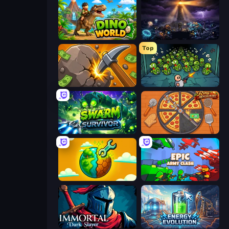
Dino World
The Last Lighthouse
Top
Mine Clicker
Base Defence
Swarm Survivor
Ring Restaurant
Land Explorers: Merge & Build
Epic Army Clash
Immortal: Dark Slayer
Energy Evolution