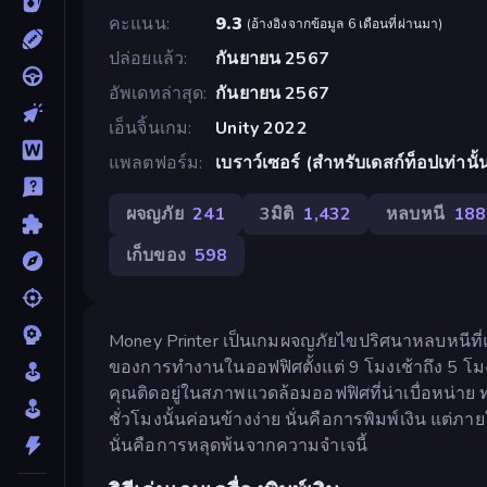
คะแนน
9.3
(
อ้างอิงจากข้อมูล 6 เดือนที่ผ่านมา
)
ปล่อยแล้ว
กันยายน 2567
อัพเดทล่าสุด
กันยายน 2567
เอ็นจิ้นเกม
Unity 2022
แพลตฟอร์ม
เบราว์เซอร์ (สำหรับเดสก์ท็อปเท่านั้
ผจญภัย
241
3มิติ
1,432
หลบหนี
188
เก็บของ
598
Money Printer เป็นเกมผจญภัยไขปริศนาหลบหนีที่แ
ของการทำงานในออฟฟิศตั้งแต่ 9 โมงเช้าถึง 5 โม
คุณติดอยู่ในสภาพแวดล้อมออฟฟิศที่น่าเบื่อหน่าย 
ชั่วโมงนั้นค่อนข้างง่าย นั่นคือการพิมพ์เงิน แต่ภา
นั่นคือการหลุดพ้นจากความจำเจนี้