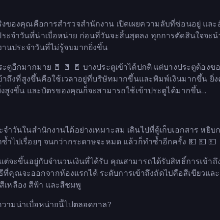
จริงของคุณคือการสำรวจสำนักงาน เปิดเผยความลับที่ซ่อนอยู่ และ
จำวันที่น่าเบื่อหน่าย ก่อนที่วันจะสิ้นสุดลง ทุกการตัดสินใจจะ
นประจำวันที่ไม่รู้จบมากยิ่งขึ้น
ระตูอีกมากมาย 🚪 🚪 🚪 บางประตูเข้าได้ปกติ แต่บางประตูต้องข
าถึงที่สูงขึ้นคือใช้เวลาอยู่ที่บริษัทมากขึ้นและพิมพ์เงินมากขึ้น ยิ่
่งสูงขึ้น และบัตรของคุณก็จะสามารถใช้เข้าประตูได้มากขึ้น...
ำวันในสำนักงานได้อย่างเหมาะสม เดินไปที่ตู้เก็บเอกสาร หยิ
ำซ้ำไปเรื่อยๆ จนกว่ากระดาษจะหมด แล้วก็ทำซ้ำอีกครั้ง 💵 💵 💵
จะขึ้นอยู่กับจำนวนเงินที่ได้รับ คุณสามารถได้รับสิทธิ์การเข้าถึงข
ิธีที่คุณจะออกจากห้องแรกได้ ระดับการเข้าถึงถัดไปคือสีเขียวและ
สีเหลือง สีฟ้า และสีชมพู
ความน่าเบื่อหน่ายนี้ไปตลอดกาล?