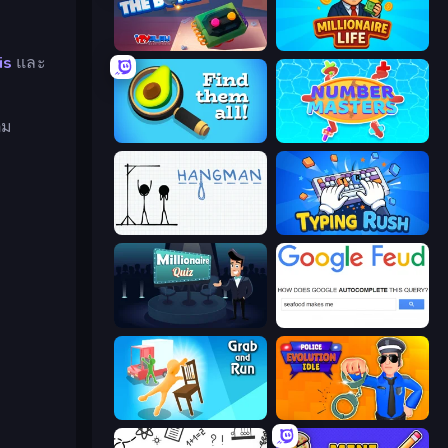
Defuse the Bomb 3D
Millionaire Life
is
และ
ิม
Find Them All!
Number Masters
Hangman
Typing Rush
Millionaire Quiz
Google Feud
Grab and Run
Police Evolution Idle