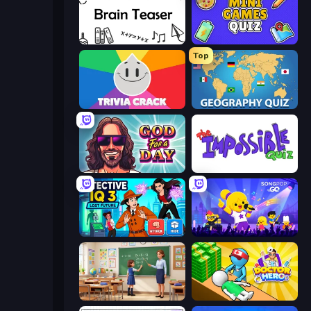
Brain Teaser
Mini Games Quiz
Top
Trivia Crack
Geography Quiz: Flags and Capitals
God For a Day: Prequel
The Impossible Quiz
Detective IQ 3
SongPop GO
High School Teacher Simulator
Doctor Hero