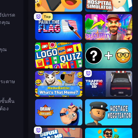
Reply Run
Hospital Simulator
อัปเกรด
Top
นำคุณ
Paint the Flag
Night Club Security
อ
งคุณ
Logo Quiz: Game World Trivia
Emoji Guess Master!
บกระดาษ
MemeBattle: What's That Meme?
Traffic Cop 3D
ั้นพื้น
ต้อง
Draw Tattoo
Hostage Negotiator