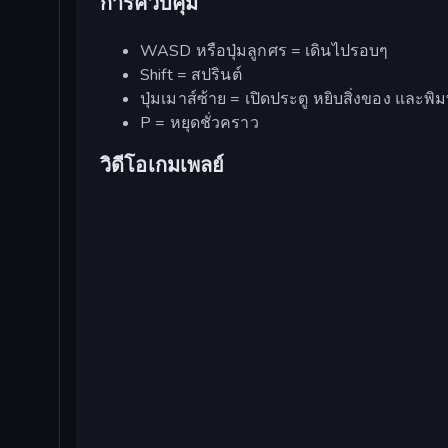
การควบคุม
WASD หรือปุ่มลูกศร = เดินไปรอบๆ
Shift = สปรินต์
ปุ่มเมาส์ซ้าย = เปิดประตู หยิบสิ่งของ และพิม
P = หยุดชั่วคราว
วิดีโอเกมเพลย์