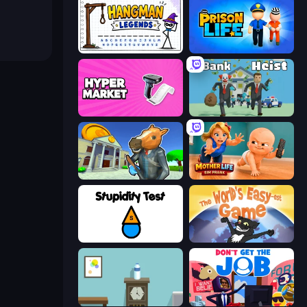
Hangman Legends
Prison Life
Hypermarket 3D
Bank Heist
Bank Robbery 3
Mother Life Simulator: Prank
Stupidity Test
The World's Easyest Game
Flip Bottle
Don't Get the Job