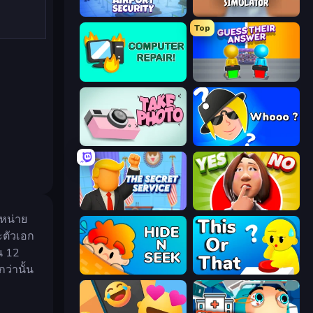
Airport Security
Teacher Simulator
Top
Computer Repair
Guess Their Answer
Take Photo
Whooo?
The Secret Service
Yes or No Challenge
อหน่าย
ะตัวเอก
น 12
ว่านั้น
Hide N Seek
ToT or Trivia