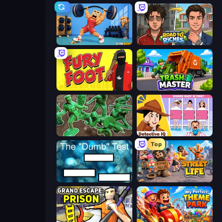
Gym Boss
Life Simulator: Road to Riches
Fury Foot
Trash Master
Soldiers - Capture and Control!
Detective IQ: Brain Games
Top
The Dumb Test
Street Life