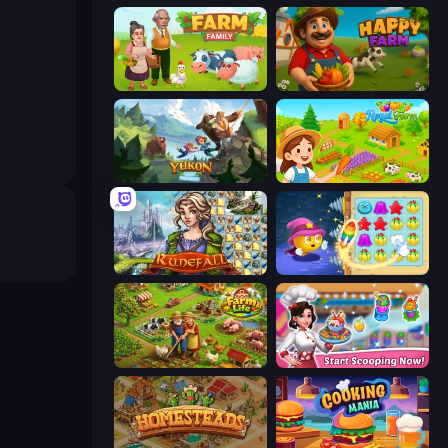
Farm Family
Happy Farm
Yukon: Family Adventure
Royal Farm
Runefall
Candy Riddles
Farm Life
Ice Cream Fever: Cooking Game