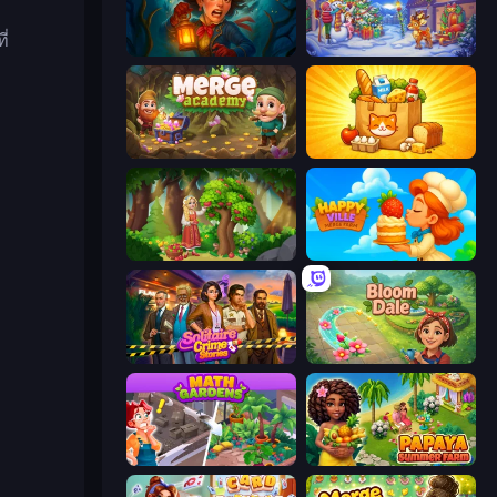
ี่
Lamplighter: Merge & Magic
Snow Farm Happy New Year
Merge Academy
Farm Merge Market
Northern Merge
HappyVille Merge Farm
Solitaire Crime Stories
Bloom Dale
Math Gardens
Papaya Summer Farm