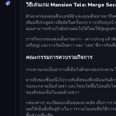
วิธีเล่นเกม Mansion Tale: Merge Sec
ตัวละครของคุณคือแอชลีย์ และคุณเดินทางมาถึงคฤ
เตียนที่ประตูอย่างอึดอัดในครั้งแรก การปรับปรุงบ
คุณสามารถข้ามไปยังส่วนต่อไปได้โดยใช้ปุ่มลูกศร
ภารกิจแรกของคุณนั้นง่ายมาก - เคาะประตู แล้วติด
เหรียญ) และรางวัลเป็นดาว แตะ "เล่น" ที่ภารกิจเพื
คณะกรรมการควบรวมกิจการ
กระดานเกมเป็นตารางที่เต็มไปด้วยกล่องกระดาษ ใย
ลากสิ่งของชิ้นหนึ่งไปวางทับสิ่งของที่เหมือนกันอ
รองจะกลายเป็นถ้วยชา และโซ่จะไต่ขึ้นไปจนถึงโคมไ
ของสิ่งของนั้นในแผงด้านขวา
กล่องต่างๆ จะเปิดออกเมื่อคุณเลเวลอัพ เมื่อการรว
เผยให้เห็นสิ่งที่อยู่ข้างใน การรวมไอเทมคือวิธีกา
ชิ้นส่วนเพิ่มเติม