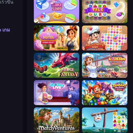
ร็วขึ้น
Cake Sort Puzzle 3D
Tile Guru
h
เกม
Hidden Object: My Hotel
Papa Cherry Saga
Merge Fantasy
Cooking Festival
Cooking Live
Diamant: Sky Stories Match 3
MatchVentures
Sugar Heroes