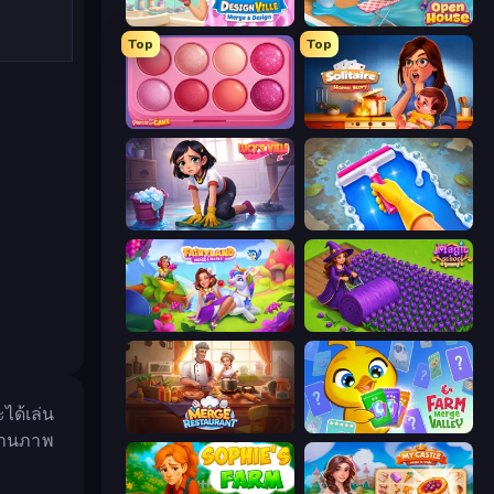
Designville: Merge & Design
Open House
Top
Top
Piece of Cake: Merge and Bake
Solitaire Home Story
Lucy’s Ville
Hotel Rush: Merge Story
Fairyland Merge & Magic
Magic School
ได้เล่น
Merge Restaurant
Farm Merge Valley
ผสานภาพ