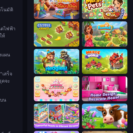
โนมัติ
Card Scramble: Viola's Diner
Merge Pets
ิดไฟฟ้า
ให้
Castle Craft
The Farmers
างแผน
Hedgies
Merge World
"เสร็จ
รุดจะ
รบน
Merge Cakes
Home Design: Decorate House
Mom's Diary 2
Country Life Meadows