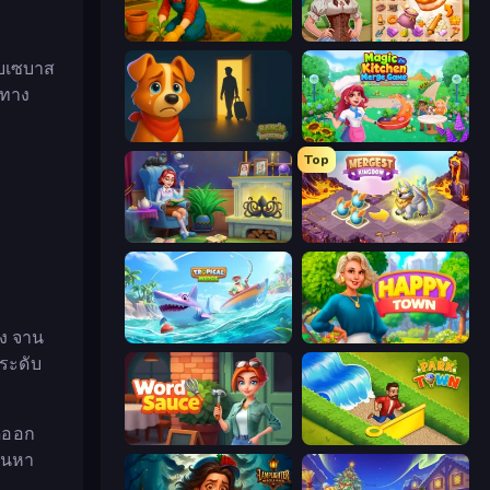
Sophie's Farm
My Castle: Merge & Story
ับเซบาส
งทาง
Ranch Adventures
Magic Kitchen: Merge Game
Top
Halloween Merge
Mergest Kingdom
อง จาน
Tropical Merge
Happy Town
ะระดับ
ิดออก
Word Sauce
Park Town
ค้นหา