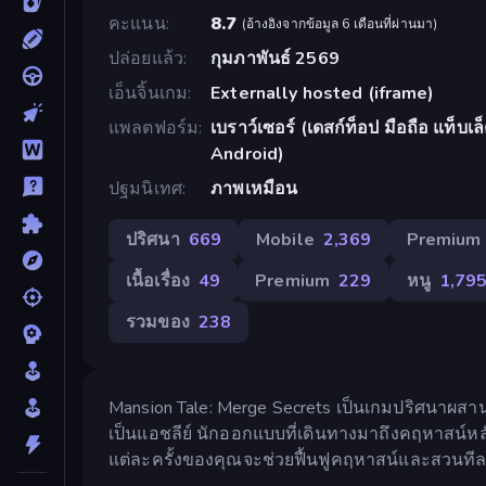
คะแนน
8.7
(
อ้างอิงจากข้อมูล 6 เดือนที่ผ่านมา
)
ปล่อยแล้ว
กุมภาพันธ์ 2569
เอ็นจิ้นเกม
Externally hosted (iframe)
แพลตฟอร์ม
เบราว์เซอร์ (เดสก์ท็อป มือถือ แท็บเ
Android)
ปฐมนิเทศ
ภาพเหมือน
ปริศนา
669
Mobile
2,369
Premium
เนื้อเรื่อง
49
Premium
229
หนู
1,79
รวมของ
238
Mansion Tale: Merge Secrets เป็นเกมปริศนาผสาน
เป็นแอชลีย์ นักออกแบบที่เดินทางมาถึงคฤหาสน์หลั
แต่ละครั้งของคุณจะช่วยฟื้นฟูคฤหาสน์และสวนทีล