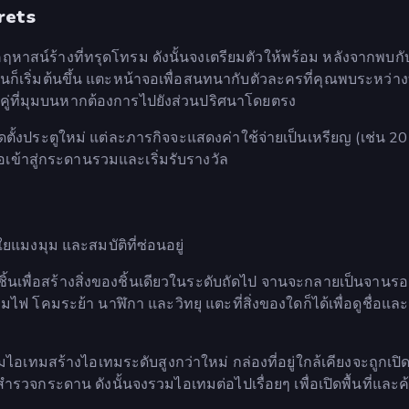
rets
หาสน์ร้างที่ทรุดโทรม ดังนั้นจงเตรียมตัวให้พร้อม หลังจากพบก
้านก็เริ่มต้นขึ้น แตะหน้าจอเพื่อสนทนากับตัวละครที่คุณพบระหว่า
คู่ที่มุมบนหากต้องการไปยังส่วนปริศนาโดยตรง
ตั้งประตูใหม่ แต่ละภารกิจจะแสดงค่าใช้จ่ายเป็นเหรียญ (เช่น 20
่อเข้าสู่กระดานรวมและเริ่มรับรางวัล
แมงมุม และสมบัติที่ซ่อนอยู่
ีกชิ้นเพื่อสร้างสิ่งของชิ้นเดียวในระดับถัดไป จานจะกลายเป็นจานร
ฟ โคมระย้า นาฬิกา และวิทยุ แตะที่สิ่งของใดก็ได้เพื่อดูชื่อแล
มไอเทมสร้างไอเทมระดับสูงกว่าใหม่ กล่องที่อยู่ใกล้เคียงจะถูกเป
รสำรวจกระดาน ดังนั้นจงรวมไอเทมต่อไปเรื่อยๆ เพื่อเปิดพื้นที่และ