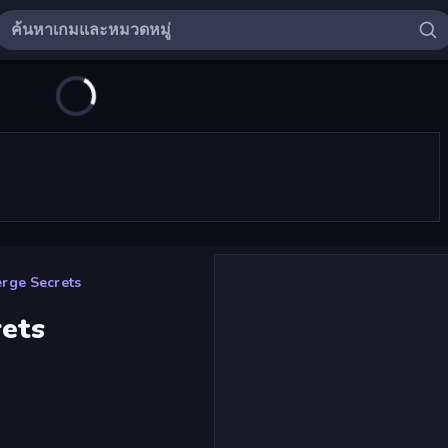
erge Secrets
rets