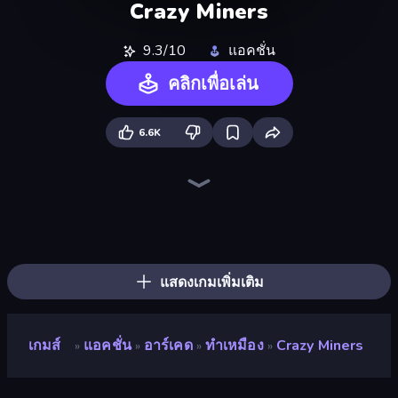
Crazy Miners
9.3/10
แอคชั่น
คลิกเพื่อเล่น
6.6K
Zombie Horde: Build & Survive
Boom!
Escape From Prison Multiplayer
Boom Slingers ReBoom
Sandbox: Particle World
Lost Dungeon
Throw a Lucky Block
Blast Miner
Crazy Dummy Swing Multiplayer
The MachinEGG
War Sea
Crazy Jump Jump Multiplayer
Liquid Swarm
Machine Eater
Bouncemasters
Conveyor Idle
Element Playground
Evo Gears
แสดงเกมเพิ่มเติม
เกมส์
แอคชั่น
อาร์เคด
ทำเหมือง
Crazy Miners
»
»
»
»
Crazy Miners