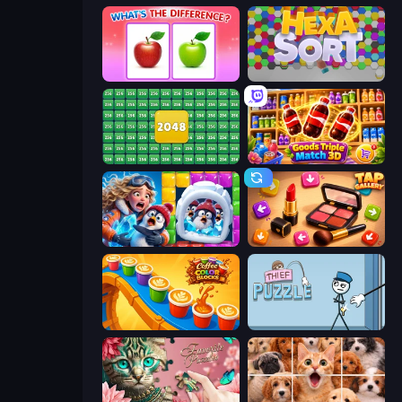
What's The Difference?
Hexa Sort
2048 Merge Blocks
Goods Triple Match 3D
Captain Blast
Tap Gallery
Coffee Color Blocks
Thief Puzzle