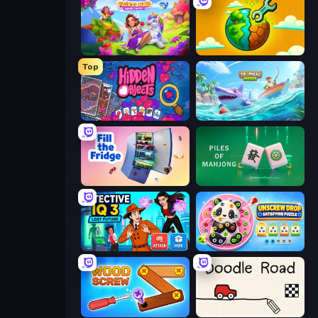
Fairyland Merge & Magic
Land Explorers: Merge & Build
Top
Hidden Objects
Tropical Merge
Fill The Fridge
Piles of Mahjong
Detective IQ 3
Unscrew Drop: Satisfying Puzzle
Wood Screw: Bolts Puzzle
Doodle Road