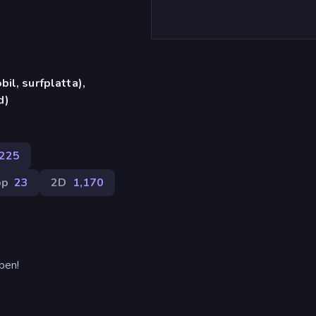
il, surfplatta),
d)
225
op
23
2D
1,170
ben!