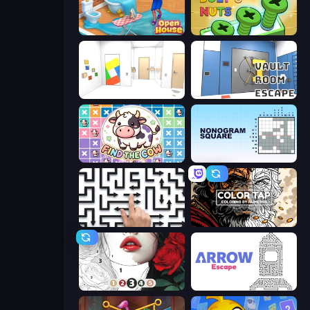
Open House
Screw Out: Bolts and Nuts
Mirror Room Escape
Vault Room Escape
Find The Cow
Nonogram Square
Arrow Escape: Puzzle
Color Tap: Coloring by Numbers
Numicolor
Arrow Escape