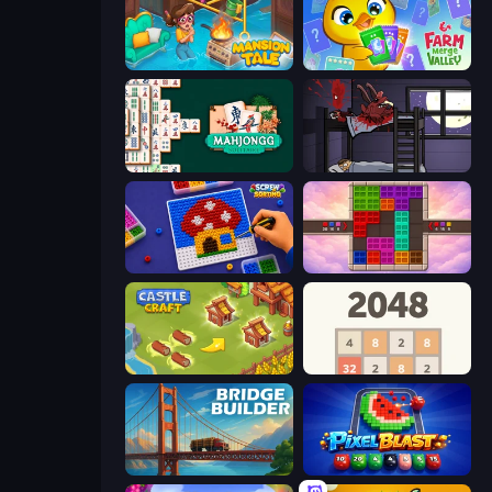
Mansion Tale: Merge Secrets
Farm Merge Valley
Mahjongg Solitaire
The Visitor
Screw Sorting
Color Cube Puzzle
Castle Craft
2048
Bridge Builder
Pixel Blast