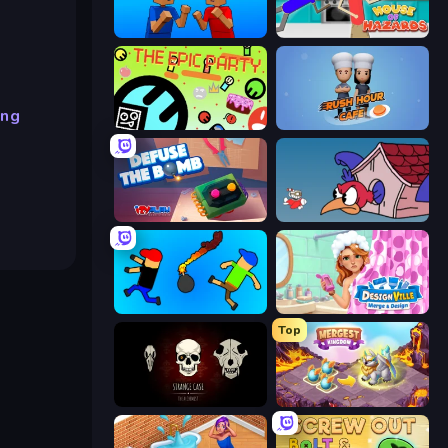
Puppet Fighter 2 Player
House of Hazards
ing
The Epic Party
Rush Hour Cafe
Defuse the Bomb 3D
Cuphead
Mini-Caps: Bombs
Designville: Merge & Design
Top
Room Escape: Strange Case
Mergest Kingdom