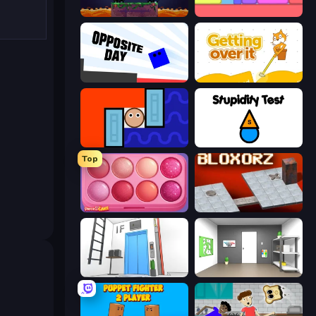
Duo
Level EATEN!
Opposite Day
Getting Over It
Lava and Aqua
Stupidity Test
Top
Piece of Cake: Merge and Bake
Bloxorz
Elevator Room Escape
Paint Room Escape