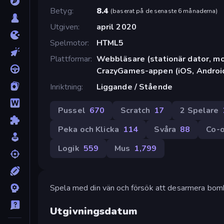
Betyg
8.4
(
baserat på de senaste 6 månaderna
)
Utgiven
april 2020
Spelmotor
HTML5
Plattformar
Webbläsare (stationär dator, mob
CrazyGames-appen (iOS, Androi
Inriktning
Liggande / Stående
Pussel
670
Scratch
17
2 Spelare
Peka och Klicka
114
Svåra
88
Co-
Logik
559
Mus
1,799
Spela med din vän och försök att desarmera bom
Utgivningsdatum