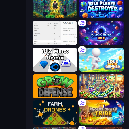
Laptop Empire
Idle Planet Destroyer
Idle Ants
Black Hole Idle
Idle Mine: Remix
Idle Clicker Runner
Grow Defense
Money Factory: Tycoon Idle Game
Farm Drones
Evolutionary Tribe