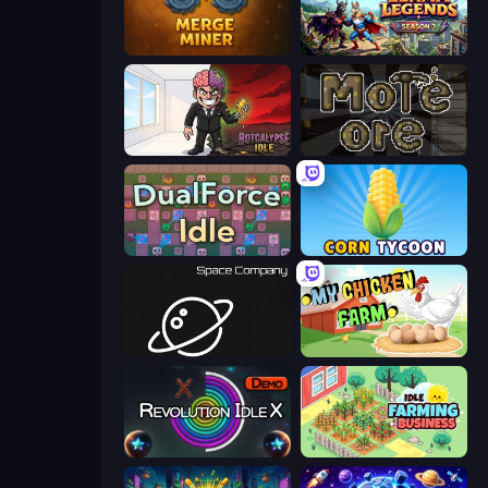
Merge Miner
Llama Legends
Rotcalypse: Idle Incremental
More Ore
DualForce Idle
Corn Tycoon
Space Company
My Chicken Farm
Revolution Idle X
Idle Farming Business