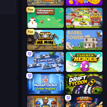
Leek Factory Tycoon
Farm Ring Idle
Top
The MachinEGG
Idle Inventor
Top
Mr. Mine
Babel Tower
Conveyor Idle
Clicker Heroes
Human Clicker: Grow Organs
Drift Tycoon