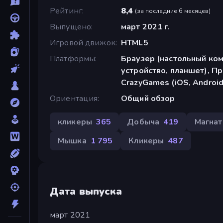
Рейтинг
8,4
(
за последние 6 месяцев
)
Выпущено
март 2021 г.
Игровой движок
HTML5
Платформы
Браузер (настольный ко
устройство, планшет), П
CrazyGames (iOS, Android
Ориентация
Общий обзор
кликеры
365
Добыча
419
Магнат
Мышка
1 795
Кликеры
487
Дата выпуска
март 2021