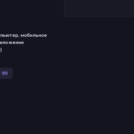
мпьютер, мобильное
риложение
)
90