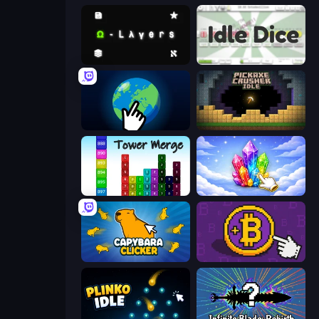
Omega Layers
Idle Dice
Planet Clicker 2
Pickaxe Crusher Idle
Tower Merge
Crystalia Idle Clicker
Capybara Clicker
Money Maker