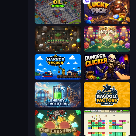
Oil Mining 3D: Petrol Factory
Lucky Pick
Cubidle
Just One More Roll
Harbor Tycoon
Dungeon Clicker
Energy Evolution
Ragdoll Factory Idle
OreCrusher 2
Idle Breakout