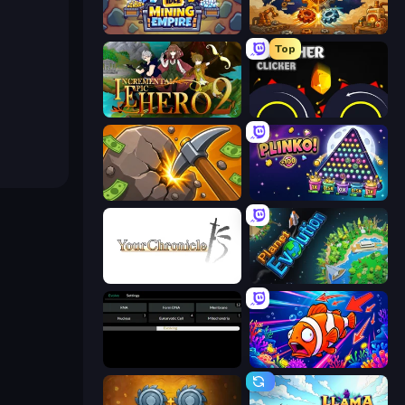
Idle Mining Empire
Gear Factory
Top
Incremental Epic Hero 2
Crusher Clicker
Mine Clicker
PLINKO!
Your Chronicle
Planet Evolution: Idle Clicker
Evolve
Fish Catch Idle