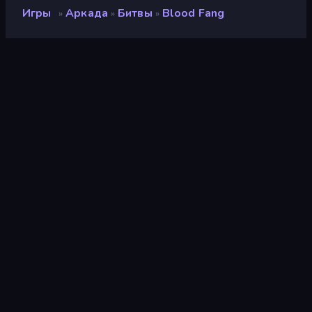
Игры
Аркада
Битвы
Blood Fang
»
»
»
Blood Fang
Разработчик
littlewhite
Рейтинг
8,7
(
за последние 6 месяцев
)
Выпущено
апрель 2026 г.
Последнее обновление
май 2026 г.
Игровой движок
Unity 6
Платформы
Браузер (настольный
компьютер, мобильное
устройство, планшет),
Приложение
CrazyGames (Android)
Ориентация
Общий обзор