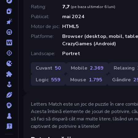
Rating
7,7
(
pe baza ultimelor 6 luni
)
Publicat
mai 2024
Motor de joc
HTML5
Platforme
Browser (desktop, mobil, tablet
CrazyGames (Android)
Landscape
Portret
Cuvant
50
Mobile
2.369
Relaxing
Logic
559
Mouse
1.795
Gândire
2
Letters Match este un joc de puzzle în care combin
Acesta îmbină elemente de jocuri de potrivire, cău
să faci să dispară cât mai multe litere, lăsând un n
captivant de potrivire a literelor!