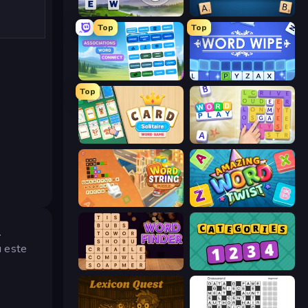
Words of Wonders
Wordmeister
Top
Top
Associations - Word Connect
Word Wipe
Top
Card Solitaire: Word Game
Word Play
Word String Puzzle
Amazing Word Twist
.
u este
Word Finder
Categories