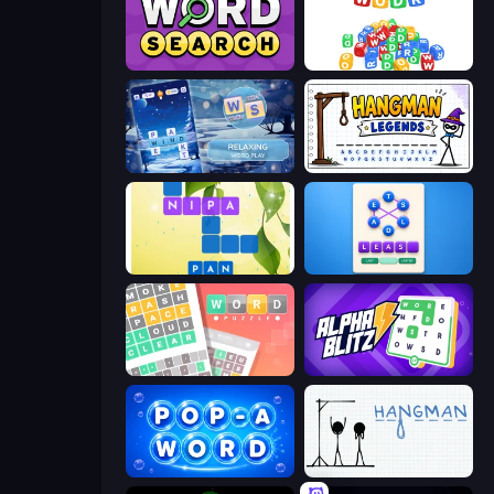
Daily Word Search
WODR
Word Shift
Hangman Legends
Crossword Connect
Ahagram
Wordler
Alphablitz
Pop-a-Word
Hangman