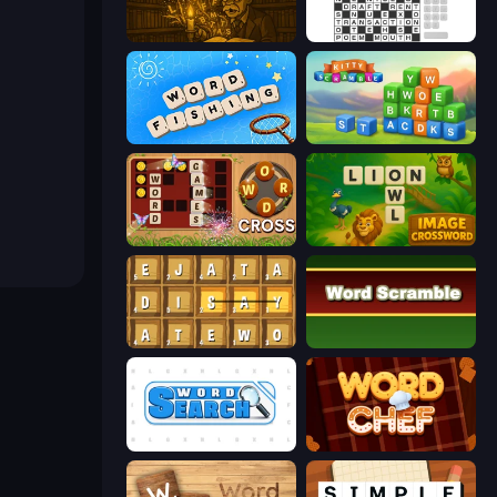
Lexicon Quest
Crossword
Word Fishing
Kitty Scramble: Word Stacks
Word Cross
Image Crossword
Waffle Words
Word Scramble
Word Search
Word Chef