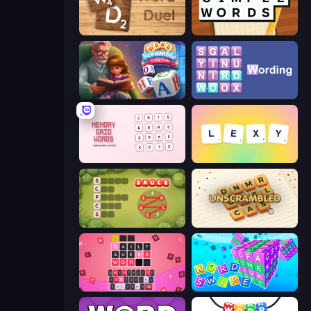
Word Duel
Simple Words
Word Scramble - Family Tales
Wording
Memory Grid Words
Lexy
Crocword
Unscrambled
Wordling
Word Swipe