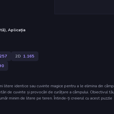
ă), Aplicația
257
2D
1.165
90
i litere identice sau cuvinte magice pentru a le elimina din câmp
tări de cuvinte și provocări de curățare a câmpului. Obiectivul tă
umăr minim de litere pe teren. Întinde-ți creierul cu acest puzzle