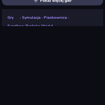
Pokaż więcej gier
Gry
Symulacja
Piaskownica
»
»
»
Sandbox: Particle World
Sandbox: Particle World
Deweloper
Flagwin Studio
Ocena
(
na podstawie ostatnich 6
9,1
miesięcy
)
Wydany
maj 2026
Ostatnio zaktualizowany
czerwiec 2026
Silnik gry
HTML5
Platformy
Przeglądarka (komputer
stacjonarny, telefon
komórkowy, tablet),