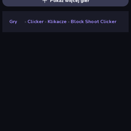
Pokaż więcej gier
Gry
Clicker
Klikacze
Block Shoot Clicker
»
»
»
Block Shoot Clicker
Deweloper
Neko
Ocena
(
na podstawie ostatnich 6
8,5
miesięcy
)
Wydany
kwiecień 2024
Ostatnio zaktualizowany
maj 2024
Silnik gry
Unity 2023
Platformy
Przeglądarka (komputer
stacjonarny, telefon
komórkowy, tablet),
Aplikacja CrazyGames