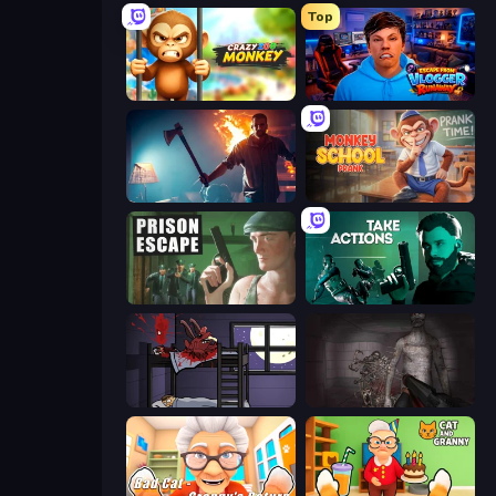
Top
Crazy Zoo Monkey
Escape from Vlogger: Runaway
You Are Being Watched
Monkey School Prank
Prison Escape
Take Actions
The Visitor
Portal Of Doom: Undead Rising