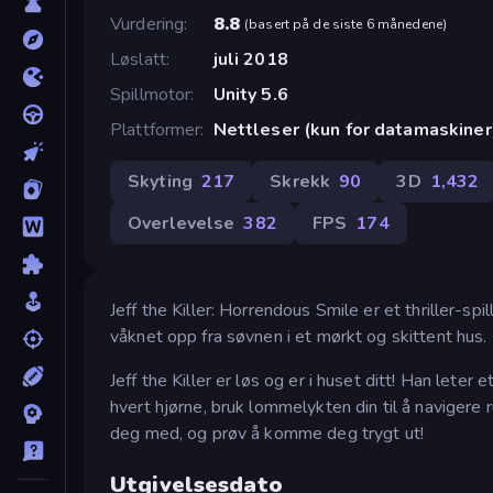
Vurdering
8.8
(
basert på de siste 6 månedene
)
Løslatt
juli 2018
Spillmotor
Unity 5.6
Plattformer
Nettleser (kun for datamaskiner
Skyting
217
Skrekk
90
3D
1,432
Overlevelse
382
FPS
174
Jeff the Killer: Horrendous Smile er et thriller-spi
våknet opp fra søvnen i et mørkt og skittent hus. In
Jeff the Killer er løs og er i huset ditt! Han le
hvert hjørne, bruk lommelykten din til å navigere
deg med, og prøv å komme deg trygt ut!
Utgivelsesdato