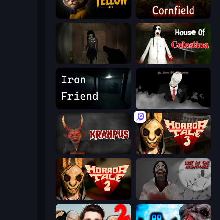
The Cat in Yellow
Cornfield
Slendrina Must Die: The Forest
House of Celestina
Iron Friend
The Dawn of Slenderman
Krampus
Horror Tale 3: The Witch
Horror Tale 2: Samantha
Jeff The Killer: Lost in the Nightmare