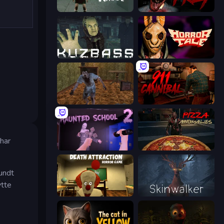
Haunted School
911: Prey
Kuzbass Horror
Horror Tale
Creepy Granny Scream: Scary Freddy
911: Cannibal
 har
Haunted School 2
Pizza Anomalies
rundt
ytte
Death Attraction: Horror Game
Skinwalker