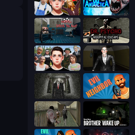
Schoolboy Escape 2
Antarctica 88
Hospital: Survive the Night
Dr. Psycho: Hospital Escape
Schoolboy Escape: Runaway
Case: Smile 2
Slenderman Must Die: Underground Bunker
Evil Neighbor
Jeff the Killer vs Slendrina
Brother Wake Up