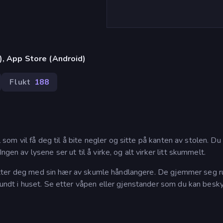
), App Store (Android)
Flukt
188
ll som vil få deg til å bite negler og sitte på kanten av stolen. Du
gen av lysene ser ut til å virke, og alt virker litt skummelt.
ter etter deg med sin hær av skumle håndlangere. De gjemmer seg 
 rundt i huset. Se etter våpen eller gjenstander som du kan besk