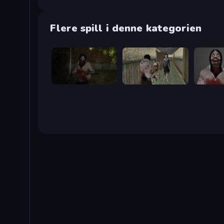
Flere spill i denne kategorien
Jeff's Revenge
Jeff the Killer vs Slendrina