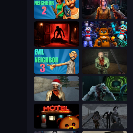
Evil Neighbor 2
Survival Zone Zombie Outbreak
Doors Castle
FNaF Shooter
Evil Neighbor 3
Shoot Your Nightmare: The Beginning
Monster Christmas Terror
Shoot Your Nightmare: Space Isolation
Bear Haven
Slendrina Must Die: The School