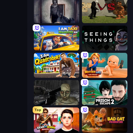
Slendrina Must Die: The Cellar
Slenderman VS Freddy The Fazbear
I Am Taxi Prankster Sim
Seeing Things
I Am Quadrober!
Mother Life Simulator: Prank
C-Virus Game: Outbreak
Prison Escape 2
Top
Escape from School: Runaway
Bad Cat Prankster