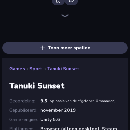
Bloxd.io
Ragdoll Archers
EvoWars.io
Piece of Cake: Merge and Bake
Veck.io
Racing Limits
Traffic Rider
Mahjongg Solitaire
Screw Out: Bolts and Nuts
Words of Wonders
Piles of Mahjong
Designville: Merge & Design
Miniblox
Space Waves
Stickman Clash
SkillWarz
Fortzone Battle Royale
Arrow Escape
Toon meer spellen
Games
Sport
Tanuki Sunset
»
»
Tanuki Sunset
Beoordeling
9,5
(
op basis van de afgelopen 6 maanden
)
Gepubliceerd
november 2019
Game-engine
Unity 5.6
Platformen
Browser (alleen desktop), Steam