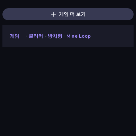
Dig Tycoon
Pro Construction: Simulation 3D
Idle Inventor
Capybara Clicker
Idle Construction 3D
Harbor Tycoon
Idle Clicker Runner
Corn Tycoon
Mine Clicker
게임 더 보기
게임
클리커
방치형
Mine Loop
»
»
»
Mine Loop
개발자
Boombit
평점
9.2
(
지난 6개월 기준
)
출시
2024년 2월
게임 엔진
Unity 2022
플랫폼
브라우저 (데스크톱, 모바일, 태블릿),
CrazyGames 앱 (Android), App Store
(Android)
방향성
가로 방향