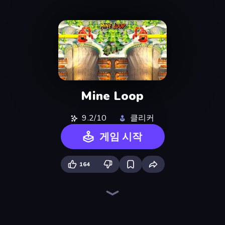
Mine Loop
9.2/10
클리커
게임 시작
164
The MachinEGG
Farm Ring Idle
Idle Mining Empire
Conveyor Idle
Human Clicker: Grow Organs
Babel Tower
Gear Factory
Crusher Clicker
Block Wall Destroyer