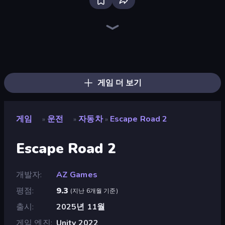
Traffic Rider
Ramp Car VS Police: CHASE
Madness Cars Destroy
Racing Limits
Drive Quest
Real Car Driving
Deadly Descent
PolyTrack
Parking Fury 3D: Side Hustle
Street Racing: Open World
Real Drift World
Cyber Cars Punk Racing 2
Sky Riders
Paperly: Paper Plane Adventure
Hotgear
Rally Racer Dirt
Mad Pursuit
Car Games: Car Racing Game
게임 더 보기
게임
운전
자동차
Escape Road 2
»
»
»
Escape Road 2
개발자
AZ Games
평점
9.3
(
지난 6개월 기준
)
출시
2025년 11월
게임 엔진
Unity 2022