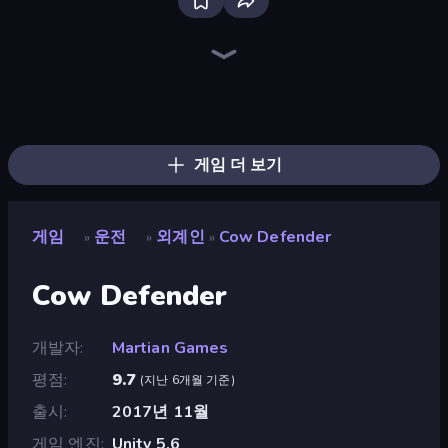
Bloxd.io
Ragdoll Archers
EvoWars.io
Piece of Cake: Merge and Bake
Veck.io
Traffic Rider
Racing Limits
Mahjongg Solitaire
Screw Out: Bolts and Nuts
Words of Wonders
Piles of Mahjong
Designville: Merge & Design
Space Waves
Miniblox
SkillWarz
Stickman Clash
Fortzone Battle Royale
Arrow Escape
게임 더 보기
게임
운전
외계인
Cow Defender
»
»
»
Cow Defender
개발자
Martian Games
평점
9.7
(
지난 6개월 기준
)
출시
2017년 11월
게임 엔진
Unity 5.6