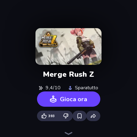
Merge Rush Z
9,4/10
Sparatutto
Gioca ora
393