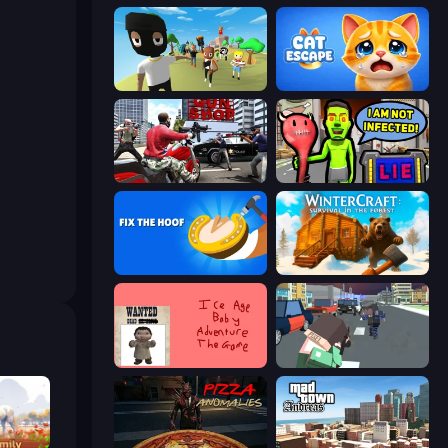
Mr. Dude: King of the Hill
Cat Escape
Grand Action Simulator: New York
I Am Not Infected!
Fix The Hoof
WinterCraft: Survival in the Forest
Kill the Ice Age Baby Adventure
Pixel Stories 2: Night of Payoff
ator 3D