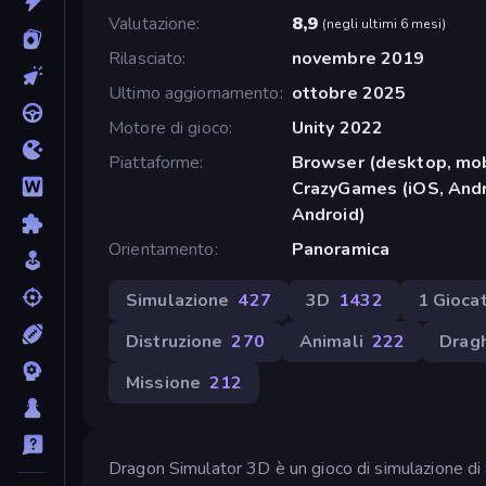
Valutazione
8,9
(
negli ultimi 6 mesi
)
Rilasciato
novembre 2019
Ultimo aggiornamento
ottobre 2025
Motore di gioco
Unity 2022
Piattaforme
Browser (desktop, mob
CrazyGames (iOS, Andr
Android)
Orientamento
Panoramica
Simulazione
427
3D
1432
1 Gioca
Distruzione
270
Animali
222
Dragh
Missione
212
Dragon Simulator 3D è un gioco di simulazione di 