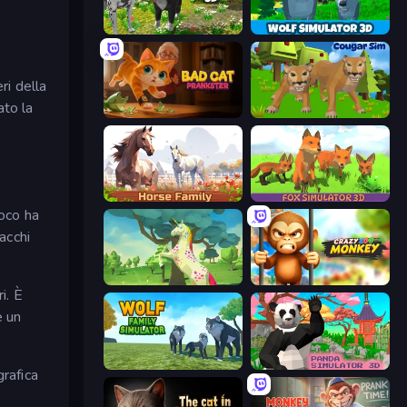
Dog Simulator 3D
Wolf Simulator: Wild Animals 3D
ri della
ato la
Bad Cat Prankster
Cougar Simulator: Big Cats
Horse Simulator 3D
Fox Simulator 3D
ioco ha
acchi
Unicorn Family Simulator Magic World
Crazy Zoo Monkey
i. È
è un
Wolf Family Simulator
Panda Simulator 3D
grafica