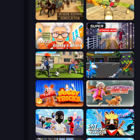
Horse Riding Simulator
Wild Animal Zoo City Simulator
Bad Cat - Granny's Return
Super Strong Hero
The Prank King
Robot Dog City Simulator
Doggy Tricks
Cat Life Simulator: Devil Cat
Mr. Dude: Online Multiverse Challenge
Cat Warrior Parkour