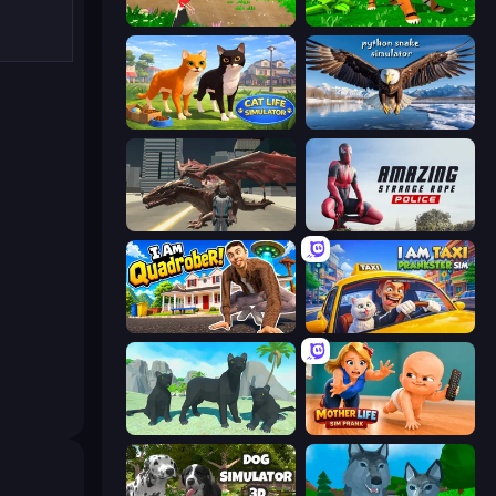
Parrot Simulator
Tiger Simulator 3D
Cat Life Simulator 3D
Python Snake Simulator
Dragon Vice City
Amazing Strange Rope Police
I Am Quadrober!
I Am Taxi Prankster Sim
Panther Family Simulator 3D
Mother Life Simulator: Prank