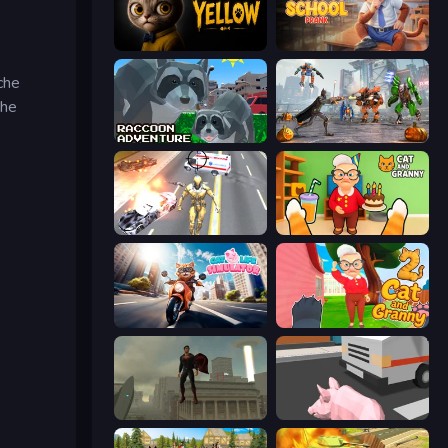
The Cat in Yellow
Monkey School Prank
che
che
Raccoon Adventure: City Simulator 3D
Flying Bat Robot Car Transform Game
Super Crime Steel War Hero
Cat and Granny
Cat Life Simulator
Cat and Granny 2
The Superman - Theme is Aliens
Crazy Pig Simulator