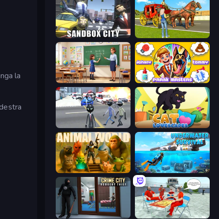
Sandbox City
Horse Cart Transport Taxi Game
nga la
High School Teacher Simulator
Johnny n Tommy - Prank Masters
 destra
Amazing Crime Strange Stickman
Cat Lovescapes
Animal World
Underwater Survival: Deep Dive
Crime City Robbery Thief Games
Alcatraz Prison Escape Plan