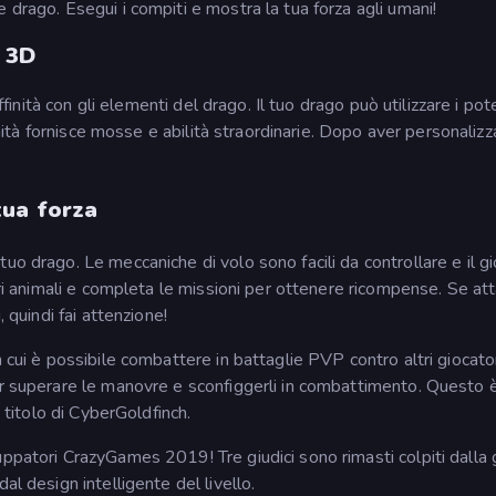
e drago. Esegui i compiti e mostra la tua forza agli umani!
 3D
ffinità con gli elementi del drago. Il tuo drago può utilizzare i pote
finità fornisce mosse e abilità straordinarie. Dopo aver personalizz
tua forza
uo drago. Le meccaniche di volo sono facili da controllare e il g
tri animali e completa le missioni per ottenere ricompense. Se att
 quindi fai attenzione!
 cui è possibile combattere in battaglie PVP contro altri giocator
er superare le manovre e sconfiggerli in combattimento. Questo 
o titolo di CyberGoldfinch.
ppatori CrazyGames 2019! Tre giudici sono rimasti colpiti dalla 
al design intelligente del livello.