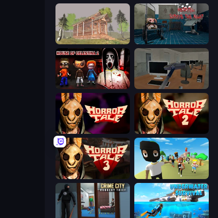
Survive In The Forest
Hospital: Survive the Night
House of Celestina: Chapter Two
Office Horror Story
Horror Tale
Horror Tale 2: Samantha
Horror Tale 3: The Witch
Mr. Dude: King of the Hill