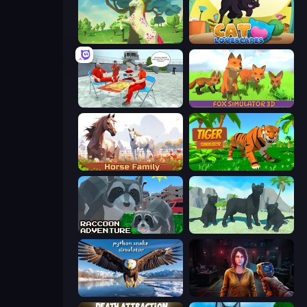
Unicorn Family Simulator Magic World
Cat Lovescapes
Alcatraz Prison Escape Plan
Fox Simulator 3D
Horse Simulator 3D
Tiger Simulator 3D
Raccoon Adventure: City Simulator 3D
Panther Family Simulator 3D
Python Snake Simulator
Survival Zone Zombie Outbreak