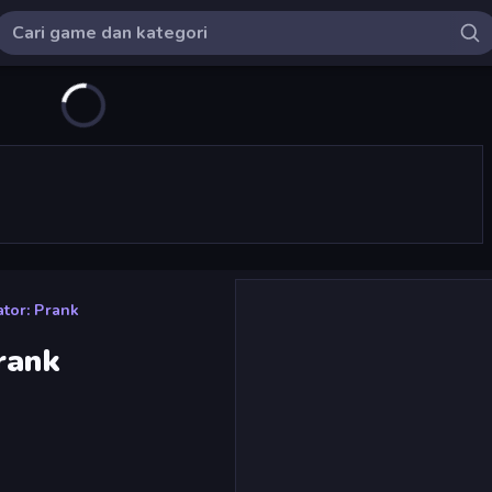
ator: Prank
rank