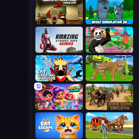
Death Attraction: Horror Game
Wolf Simulator: Wild Animals 3D
Amazing Strange Rope Police
Panda Simulator 3D
Cat Warrior Parkour
Cougar Simulator: Big Cats
Imagine Island
Horse Riding Simulator
Cat Escape
Horse Cart Transport Taxi Game