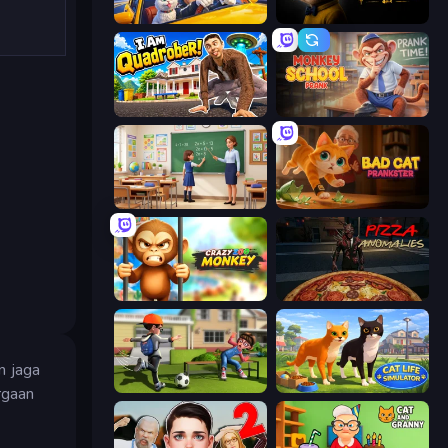
I Am Taxi Prankster Sim
The Cat in Yellow
I Am Quadrober!
Monkey School Prank
High School Teacher Simulator
Bad Cat Prankster
Crazy Zoo Monkey
Pizza Anomalies
n jaga
The Prank King
Cat Life Simulator 3D
rgaan