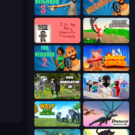
Evil Neighbor 3
Evil Neighbor
Kill the Ice Age Baby Adventure
Parrot Simulator
Evil Neighbor 2
Doggy Tricks
Dog Simulator 3D
Mr. Dude: Online Multiverse Challenge
Wolf Family Simulator
Dragon Simulator 3D