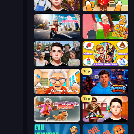
Schoolboy Escape 2
Cat and Granny
Cat Life Simulator
Cat and Granny 2
Schoolboy Escape: Runaway
Johnny n Tommy - Prank Masters
Top
Bad Cat - Granny's Return
Escape from Vlogger: Runaway
Top
Cat Life Simulator: Devil Cat
Escape from School: Runaway