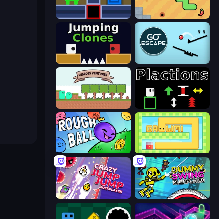
Teleport Jumper
SSSPICY!
Jumping Clones
Go Escape
Viscous Ventures
Plactions
Rough Ball
Growmi
Crazy Jump Jump Multiplayer
Crazy Dummy Swing Multiplayer