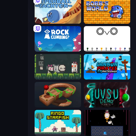
Hyperball Tachyon
Bobb's World
Rock Climbing?
OvO Game
A Grim Chase
Cannon Pirates Multiplayer
Marble Run
UVSU Demo
Ringo Starfish
Just One Boss