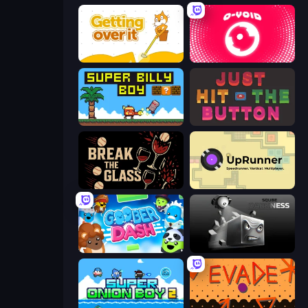
Getting Over It
O-VOID
Super Billy Boy
Just Hit the Button
Break the Glass
UpRunner
Goober Dash
Sqube Darkness