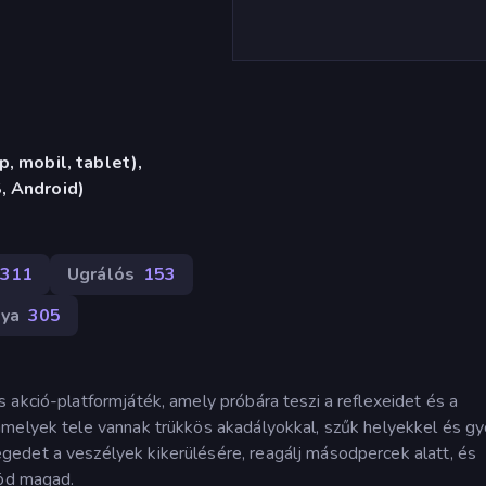
, mobil, tablet),
, Android)
311
Ugrálós
153
lya
305
 akció-platformjáték, amely próbára teszi a reflexeidet és a
amelyek tele vannak trükkös akadályokkal, szűk helyekkel és gy
edet a veszélyek kikerülésére, reagálj másodpercek alatt, és
död magad.