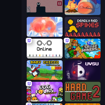
Life in the Static
FireBlob Winter
FireBlob
Deadly Red Spikes
OvO.io
Crazy Miners
Baby Chicco Adventures
UVSU
Egg Folks Multiplayer
Hard Game 2