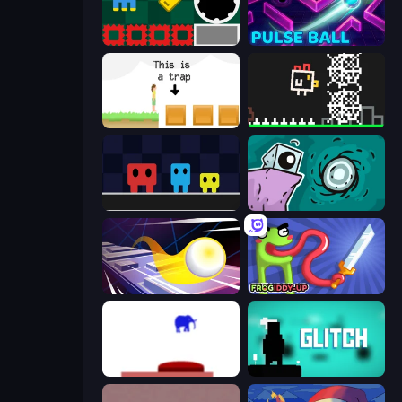
Jump and Hover
Pulse Ball
The Unfair Platformer
Chicken and Bee
Big Tall Small
Tilo
Leap and Avoid 2
Frogiddy
This Is The Only Level
Glitch