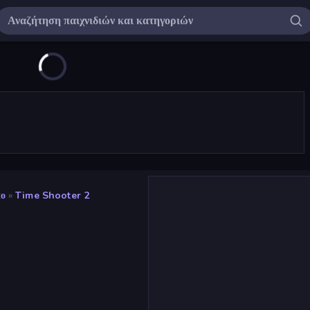
πο
»
Time Shooter 2