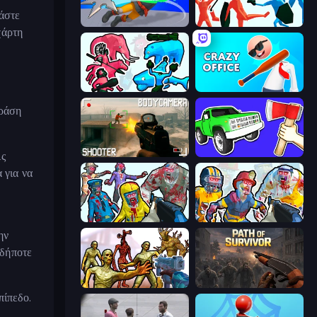
ιάστε
Ninja Swipe Strike
Funny Battle Simulator
χάρτη
Funny Battle Simulator 2
Crazy Office: Slap and Smash!
δράση
BodyCamera Shooter
Smash the Car to Pieces!
ις
 για να
Zombies Shooter
Zombies Shooter: Part 2
ην
ιδήποτε
Monster Shooter Apocalypse
Path of Survivor
πίπεδο.