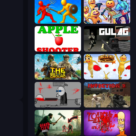
Epic Sword Battle! Fight in Arena
Halloween Chainsaw Massacre
Apple Shooter
Gulag
The Battleground
Uncle Hit: Punch the Dummy
Madness Deathwish
Infection Z
Death City Zombie Invasion
Load Up and Kill