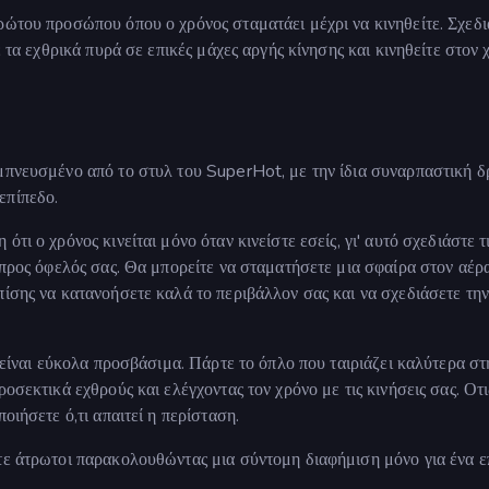
ρώτου προσώπου όπου ο χρόνος σταματάει μέχρι να κινηθείτε. Σχεδ
ε τα εχθρικά πυρά σε επικές μάχες αργής κίνησης και κινηθείτε στον 
εμπνευσμένο από το στυλ του SuperHot, με την ίδια συναρπαστική 
επίπεδο.
τι ο χρόνος κινείται μόνο όταν κινείστε εσείς, γι' αυτό σχεδιάστε τ
 προς όφελός σας. Θα μπορείτε να σταματήσετε μια σφαίρα στον αέρα
πίσης να κατανοήσετε καλά το περιβάλλον σας και να σχεδιάσετε την
α είναι εύκολα προσβάσιμα. Πάρτε το όπλο που ταιριάζει καλύτερα στ
ροσεκτικά εχθρούς και ελέγχοντας τον χρόνο με τις κινήσεις σας. Οτ
οιήσετε ό,τι απαιτεί η περίσταση.
τε άτρωτοι παρακολουθώντας μια σύντομη διαφήμιση μόνο για ένα ε