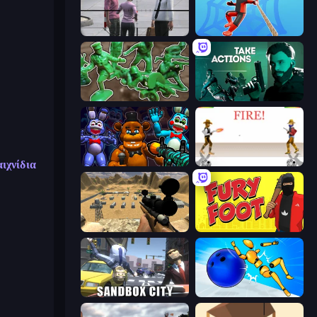
Sniper Assassin - Government Agent
Web Master
Soldiers - Capture and Control!
Take Actions
αιχνίδια
FNaF Shooter
Gunblood
Ghost Sniper
Fury Foot
Sandbox City
Playground Man! Ragdoll Show!