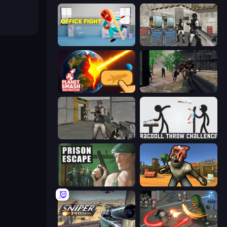
Office Fight
Bullet Fury 2
Planet Smash Destruction
Sudden Attack
Warfare Area
Ragdoll Throw Challenge
Prison Escape
Zombie Arena