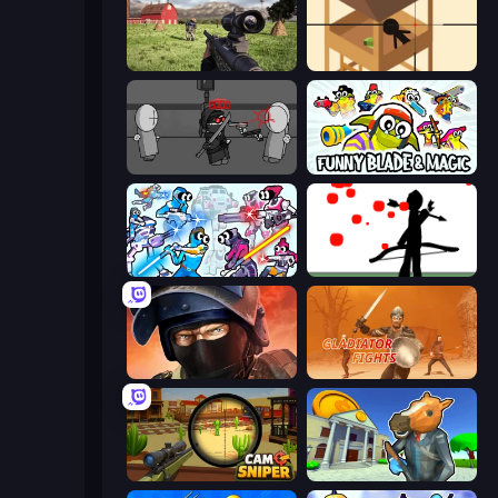
Dead Zed
Elite Sniper
Madness Project Nexus
Funny Blade & Magic
Space Wars Battleground
Bowman
Bullet Force
Gladiator Fights
Camo Sniper
Bank Robbery 3