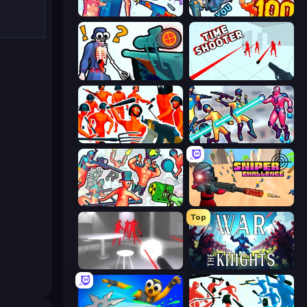
Time Shooter 3: SWAT
Horde Killer: You vs 100
Sniper Shot: Bullet Time
Time Shooter
Funny Shooter - Destroy All
Hero 3: Flying Robot
Funny Shooter 2
Sniper Challenge
Top
SuperHot
War the Knights