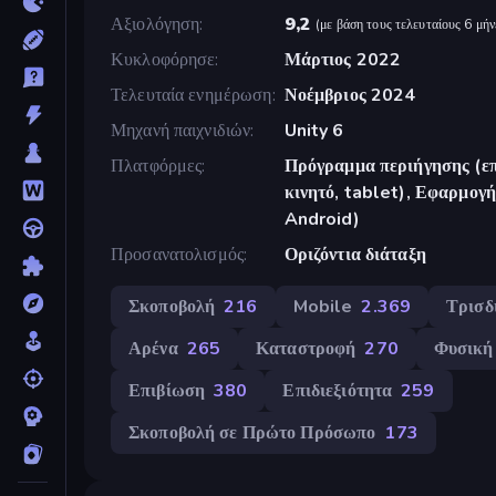
Αξιολόγηση
9,2
(
με βάση τους τελευταίους 6 μήν
Κυκλοφόρησε
Μάρτιος 2022
Τελευταία ενημέρωση
Νοέμβριος 2024
Μηχανή παιχνιδιών
Unity 6
Πλατφόρμες
Πρόγραμμα περιήγησης (επ
κινητό, tablet), Εφαρμο
Android)
Προσανατολισμός
Οριζόντια διάταξη
Σκοποβολή
216
Mobile
2.369
Τρισδ
Αρένα
265
Καταστροφή
270
Φυσική
Επιβίωση
380
Επιδιεξιότητα
259
Σκοποβολή σε Πρώτο Πρόσωπο
173