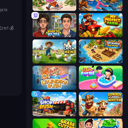
γετε
Donut Place
Underwater Survival
ετε! 💰
Life Simulator: Road to Riches
My Perfect Farm
Catch the Hen
Obby Stranded Survivor
Laundry Rush
Spa Empire
Shop Rush 3D
Cowboy Lasso Master