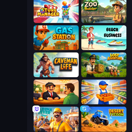
Store Manager
Zoo Builder
Gas Station
Beach Business
Caveman Life
Lost Adventure
Idle Hotel Empire Tycoon
Supermarket Manager
Marina Fever Tycoon
Desert Tycoon