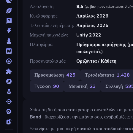
Αξιολόγηση
9,5
(
με βάση τους τελευταίους 6 μήν
Κυκλοφόρησε
Απρίλιος 2026
Τελευταία ενημέρωση
Απρίλιος 2026
Μηχανή παιχνιδιών
Unity 2022
Πλατφόρμα
Πρόγραμμα περιήγησης (μό
υπολογιστές)
Προσανατολισμός
Οριζόντια / Κάθετη
Προσομοίωση
425
Τρισδιάστατα
1.428
Tycoon
90
Μουσική
23
Συλλογή
59
Χτίσε τη δική σου αυτοκρατορία συναυλιών και μετα
Band
, διαχειρίζεσαι την μπάντα σου, αναβαθμίζεις
Ξεκινήστε με μια μικρή συναυλία και σταδιακά επεκτ