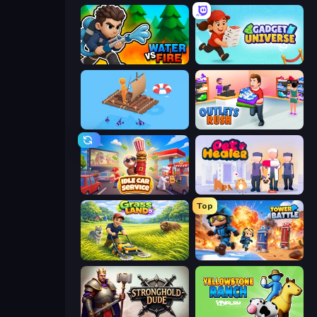
Water vs Fire
Gadget Universe
Fishland
Outlets Rush
Idle Car Service: Tycoon
Pet Healer - Vet Hospital
Top
Grass Land
Tower Battle