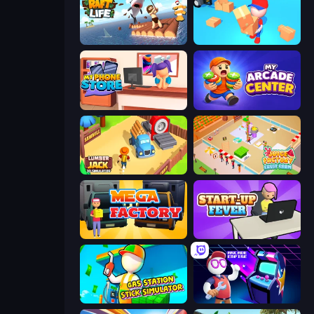
Raft Life
Loaders Inc
My Phone Store
My Arcade Center
Lumberjack 3D Simulator
Juice Factory - Fruit Farm
Mega Factory
StartUp Fever
Gas Station - Stick Simulator
Arcade Empire