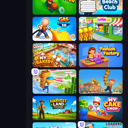
Grass Cutter: Mowing Simulator
Beach Club
Gas Station 3D
Coffee Idle
My bakery
Fashion Factory
Supermarket Empire
Burger Life
Harvest Land Tycoon
My Cake Shop