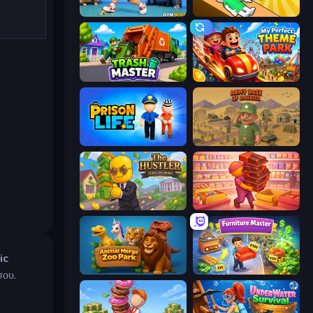
Gym Boss
Doctor Hero
Trash Master
My Perfect Theme Park
Prison Life
Army Base Of America
The Hustler
Candy Packing Store
ic
Animal Merge Zoo Park
Furniture Master: Idle Tycoon
σου.