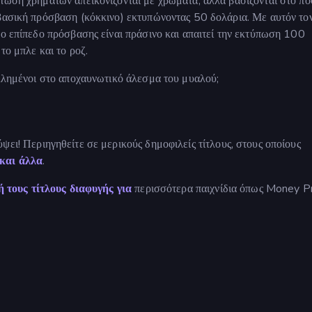
ύπωση χρημάτων απεικονίζονται με χρώματα, αλλά βασίζονται στο π
 βασική πρόσβαση (κόκκινο) εκτυπώνοντας 50 δολάρια. Με αυτόν το
νο επίπεδο πρόσβασης είναι πράσινο και απαιτεί την εκτύπωση 100
το μπλε και το ροζ.
ολλημένοι στο αποχαυνωτικό άλεσμα του μυαλού;
ψει! Περιηγηθείτε σε μερικούς δημοφιλείς τίτλους, στους οποίους
 και άλλα
.
ή
τους τίτλους διαφυγής για
περισσότερα παιχνίδια όπως Money Pr