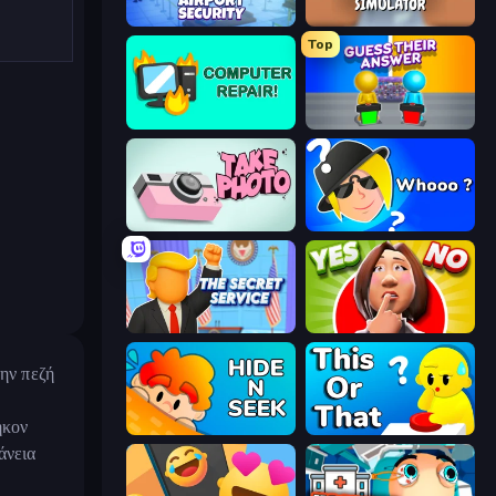
Airport Security
Teacher Simulator
Top
Computer Repair
Guess Their Answer
Take Photo
Whooo?
The Secret Service
Yes or No Challenge
την πεζή
ήκον
Hide N Seek
ToT or Trivia
άνεια