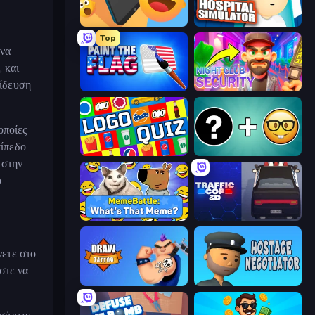
Reply Run
Hospital Simulator
Top
 να
 και
γίδευση
Paint the Flag
Night Club Security
οποίες
πίπεδο
Logo Quiz: Game World Trivia
Emoji Guess Master!
 στην
ο
MemeBattle: What's That Meme?
Traffic Cop 3D
νετε στο
στε να
Draw Tattoo
Hostage Negotiator