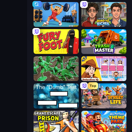
Gym Boss
Life Simulator: Road to Riches
Fury Foot
Trash Master
Soldiers - Capture and Control!
Detective IQ: Brain Games
Top
The Dumb Test
Street Life