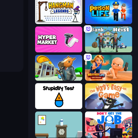
Hangman Legends
Prison Life
Hypermarket 3D
Bank Heist
Bank Robbery 3
Mother Life Simulator: Prank
Stupidity Test
The World's Easyest Game
Flip Bottle
Don't Get the Job