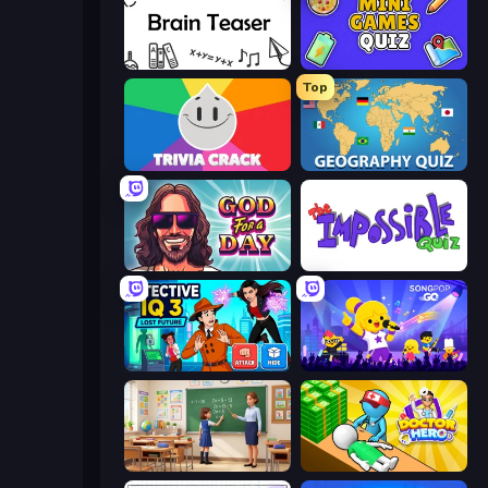
Brain Teaser
Mini Games Quiz
Top
Trivia Crack
Geography Quiz: Flags and Capitals
God For a Day: Prequel
The Impossible Quiz
Detective IQ 3
SongPop GO
High School Teacher Simulator
Doctor Hero