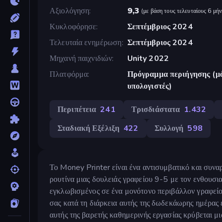
Αξιολόγηση
9,3
(
με βάση τους τελευταίους 6 μήν
Κυκλοφόρησε
Σεπτέμβριος 2024
Τελευταία ενημέρωση
Σεπτέμβριος 2024
Μηχανή παιχνιδιών
Unity 2022
Πλατφόρμα
Πρόγραμμα περιήγησης (μό
υπολογιστές)
Περιπέτεια
241
Τρισδιάστατα
1.432
Σταδιακή Εξέλιξη
422
Συλλογή
598
Το Money Printer είναι ένα αντισυμβατικό και συναρ
ρουτίνα μιας δουλειάς γραφείου 9-5 με τον ενθουσι
εγκλωβισμένος σε ένα μονότονο περιβάλλον γραφείου,
σας κατά τη διάρκεια αυτής της δωδεκάωρης ημέρας 
αυτής της βαρετής καθημερινής εργασίας κρύβεται 