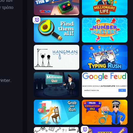
οσό των
ν τρόπο
Defuse the Bomb 3D
Millionaire Life
Find Them All!
Number Masters
Hangman
Typing Rush
inter.
Millionaire Quiz
Google Feud
Grab and Run
Police Evolution Idle