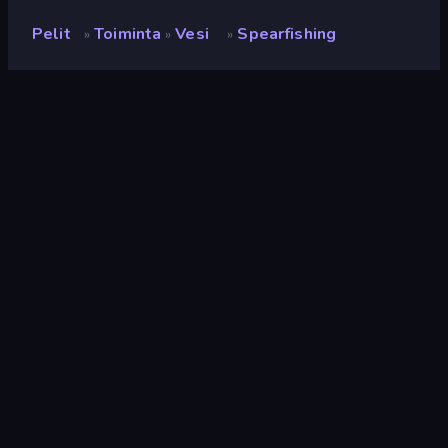
Pelit
Toiminta
Vesi
Spearfishing
»
»
»
Spearfishing
Luokitus
8,2
(
viimeisten 6 kuukauden perusteella
)
Julkaistu
elokuu 2025
Viimeksi päivitetty
elokuu 2025
Pelimoottori
Unity 2022
Alustat
Selain (tietokone, mobiili,
tabletti), CrazyGames-
sovellus (iOS, Android), App
Store (iOS, Android)
Suunta
Maisema
Toiminta
439
Vesi
30
Mobile
2 352