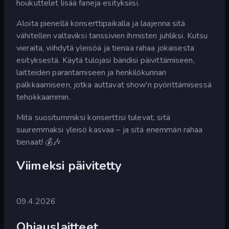
houkuttelet lisää faneja esityksiisi.
Aloita pienellä konserttipaikalla ja laajenna sitä
vähitellen valtaviksi tanssivien ihmisten juhliksi. Kutsu
vieraita, viihdytä yleisöä ja tienaa rahaa jokaisesta
esityksestä. Käytä tulojasi bändisi päivittämiseen,
laitteiden parantamiseen ja henkilökunnan
palkkaamiseen, jotka auttavat show'n pyörittämisessä
tehokkaammin.
Mitä suositummiksi konserttisi tulevat, sitä
suuremmaksi yleisö kasvaa – ja sitä enemmän rahaa
tienaat! 💰🎶
Viimeksi päivitetty
09.4.2026
Ohjauslaitteet