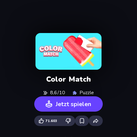
Color Match
8,6/10
Puzzle
Jetzt spielen
71.603