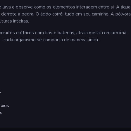
ie lava e observe como os elementos interagem entre si. A água
 derrete a pedra. O ácido corrói tudo em seu caminho. A pólvora
turas inteiras.
 circuitos elétricos com fios e baterias, atraia metal com um ímã.
— cada organismo se comporta de maneira única.
s
raios
os