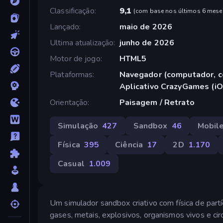
Classificação
9,1
(
com base nos últimos 6 mese
Lançado
maio de 2026
Ultima atualização
junho de 2026
Motor de jogo
HTML5
Plataformas
Navegador (computador, ce
Aplicativo CrazyGames (iO
Orientação
Paisagem / Retrato
Simulação
427
Sandbox
46
Mobil
Física
395
Ciência
17
2D
1.170
Casual
1.009
Um simulador sandbox criativo com física de partíc
gases, metais, explosivos, organismos vivos e circ