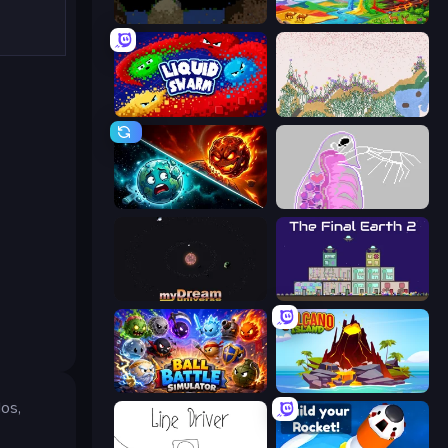
Element Playground
Sandbox World: Sand Art
Liquid Swarm
Sandspiel
PlanetCrush 2
Orb.Farm
myDream Universe
The Final Earth 2
Ball Battle Simulator
Volcano Island
dos,