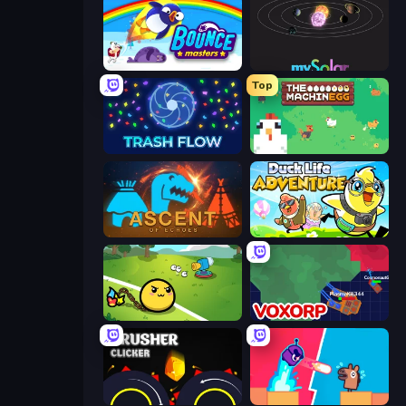
Bouncemasters
mySolar: Build Your Planets
Top
Trash Flow
The MachinEGG
Ascent of Echoes
Duck Life: Adventure (Demo)
Monster Mixer Idle
Voxorp
Crusher Clicker
Boom Slingers ReBoom