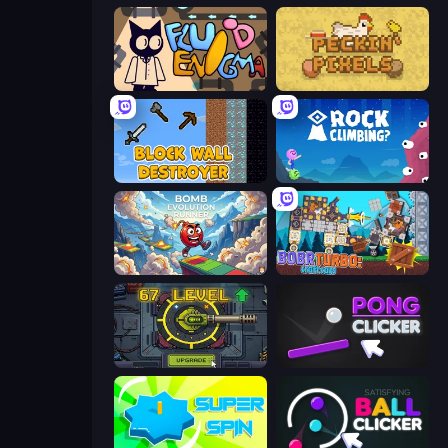
Fluid Enigma
Peckin' Pixels
Block Wall Destroyer
Rock Climbing?
Bomb Evolution Runner
Bobr Turbo: Craft Cars
Tank Evolution
Pong Clicker