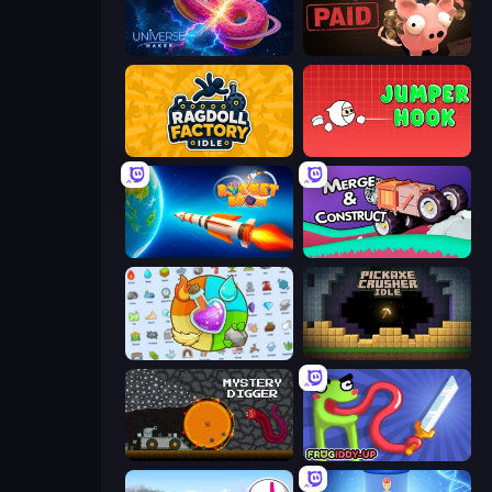
Universe Maker
Bills Must Be Paid
Ragdoll Factory Idle
Jumper Hook
Rocket Boom: Space Destroy 3D
Merge & Construct
Alchemy: Merge Elements
Pickaxe Crusher Idle
Mystery Digger
Frogiddy