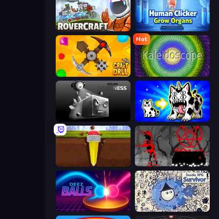
Rovercraft
Human Clicker: Grow Organs
Hot
Craft Drill
Kaleidoscope
Sqube Darkness
Strange Cats
Pen Dig
Witchy Sacrifices
Deez Balls
Doodle RPG Survivor