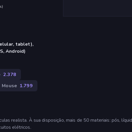
s
)
lular, tablet),
S, Android)
e
2.378
Mouse
1.799
ulas realista. À sua disposição, mais de 50 materiais: pós, líqui
uitos elétricos.