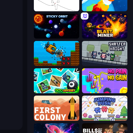
Line Driver
Build your Rocket
Sticky Orbit
Blast Miner
Aqua Miner: Underwater Drilling Game
Shatter Knight
Goo Odyssey
No Pain No Gain - Ragdoll Sandbox
First Colony
Jumping Rush