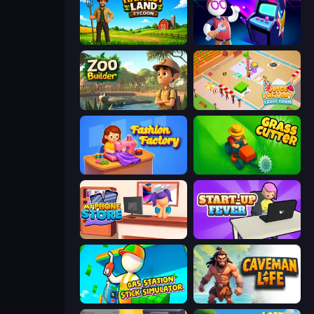
Harvest Land Tycoon
Arcade Empire
Zoo Builder
Juice Factory - Fruit Farm
Fashion Factory
Grass Cutter: Mowing Simulator
My Phone Store
StartUp Fever
Gas Station - Stick Simulator
Caveman Life