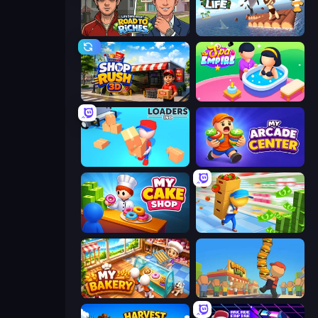
Life Simulator: Road to Riches
Raft Life
Shop Rush 3D
Spa Empire
Loaders Inc
My Arcade Center
My Cake Shop
Supermarket Empire
My bakery
Burger Life