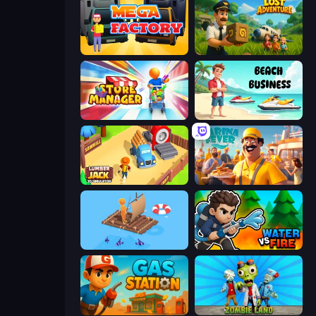
Mega Factory
Lost Adventure
Store Manager
Beach Business
Lumberjack 3D Simulator
Marina Fever Tycoon
Fishland
Water vs Fire
Gas Station
Zombie Land