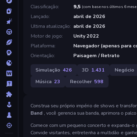
Classificação
9,5
(
com base nos últimos 6 mese
Lançado
abril de 2026
Ultima atualização
abril de 2026
Motor de jogo
Unity 2022
Plataforma
Navegador (apenas para 
Orientação
Paisagem / Retrato
Simulação
426
3D
1.431
Negócio
Música
23
Recolher
598
Construa seu próprio império de shows e transf
Band
, você gerencia sua banda, aprimora o palco
Comece com um pequeno concerto e expanda-o g
Convide visitantes, entretenha a multidão e ganh