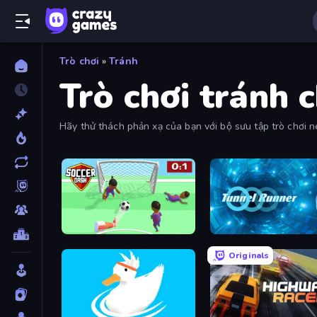
Trò chơi
»
Tránh
Trò chơi tránh 
Hãy thử thách phản xạ của bạn với bộ sưu tập trò chơi né
gian trong những thử thách tốc độ cao được thiết kế để b
Soccer Dash
Tunnel Runner
Originals