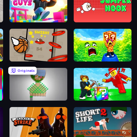
Jump Guys
Jumper Hook
Flappy Dunk
Save Memerots: Acid Lava lake
Originals
Pull the Pin
Break a Lucky Blocks with Brainrots