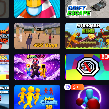
Aquapark Balls Party
Drift Escape
456 Guys
Stickman King
Mega Parkour: Obby Escape Run
Obby - BrainWave
Color Tunnel
Hot