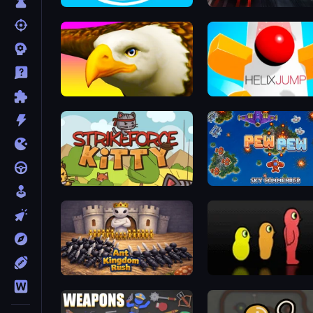
Ducklings
Highway Racer
Eagle Ride
Helix Jump
StrikeForce Kitty
Pew Pew
Ant Kingdom Rush
Duck Life 3