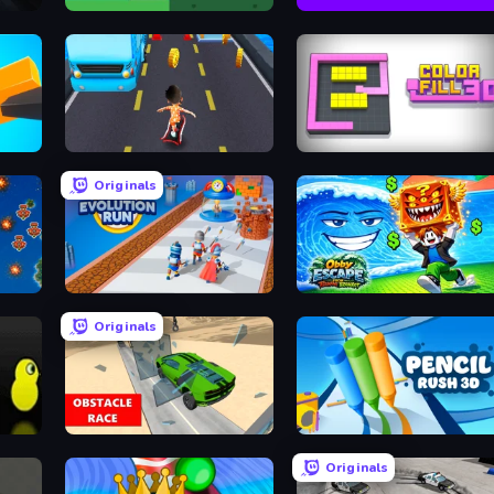
Stacky Bird
Speed Dash
Bus and Subway Runner
Color Fill 3D
Originals
Age Evolution Run
Obby Escape from Tsunami Brainrot
Originals
Obstacle Race: Destroying Simulator!
Pencil Rush
Originals