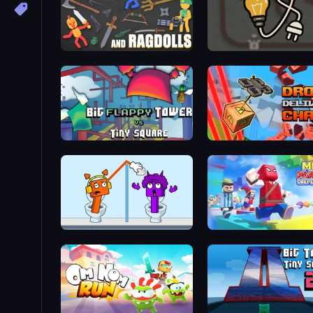
Weapons and Ragdolls
Light The Lamp
Big FLAPPY Tower Tiny Square
Drone Delivery Chaos
Square Punki Long Hand