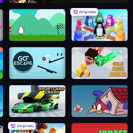
Horror Tale 3: The Witch
Lime Playground Sandbox
Originals
Duck Life 4
Knockout!
Go Escape
Gold Rush Arena
Sportcars Crash
Cuphead
Originals