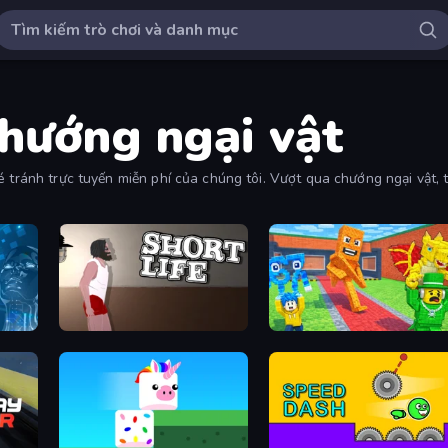
chướng ngại vật
 tránh trực tuyến miễn phí của chúng tôi. Vượt qua chướng ngại vật, t
ạn luôn phải tập trung.
Short Life
Catch Brainrots From Bosses