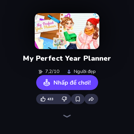
My Perfect Year Planner
7,2/10
Người đẹp
Nhấp để chơi!
433
BFF Makeover - Spa & Dress Up
Idol Livestream: Fashion Game
College Girls Team Makeover
Royal Glow Princess Makeover
College Girl & Boy Makeover
Fashion Holic